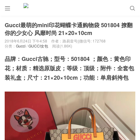


Gucci最萌的mini印花蝴蝶卡通购物袋 501804 撩翻
你的少女心 风靡时尚 21×20×10cm
2018年6月24日 下午4:58
作者：路易壹号||微信号: 172768
分类：
Gucci
/
GUCCI女包
阅读(1.86K)
品牌：Gucci古驰；型号：501804 ；颜色：黄色印
花；材质：精选原版皮；等级：顶级；附件：全套包
装礼盒；尺寸：21×20×10cm；功能：单肩斜挎包