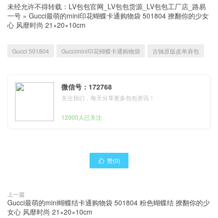
未经允许不得转载：
LV包包官网_LV包包货源_LV包包工厂店_路易
一号
»
Gucci最萌的mini印花蝴蝶卡通购物袋 501804 撩翻你的少女
心 风靡时尚 21×20×10cm
Gucci 501804
Guccimini印花蝴蝶卡通购物袋
古驰原版皮单肩包
微信号：172768
关注我们，每天分享更多包包资讯！
12000人已关注
赞(
0
)

上一篇
Gucci最萌的mini蝴蝶结卡通购物袋 501804 粉色蝴蝶结 撩翻你的少
女心 风靡时尚 21×20×10cm