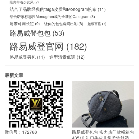
经典带着少女风
(7)
结合了品牌经典的taiga皮质和Monogram帆布
(11)
结合驴家标志性Monogram成为全新的Catogram
(8)
肩带可调长短
(9)
让你的包包瞬间出彩
(8)
超级百搭
(7)
路易威登包包
(53)
路易威登官网
(182)
路易威登男包
(11)
造型清贵低调
(12)
最新文章
微信号：172768
路易威登包包 实力热门款帽箱包
43512 进口牛皮非常柔软舒适