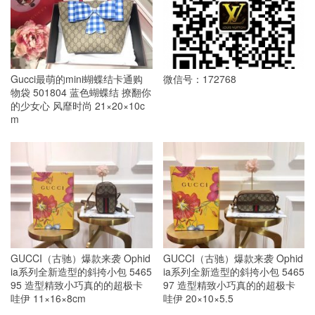
Gucci最萌的mini蝴蝶结卡通购
微信号：172768
物袋 501804 蓝色蝴蝶结 撩翻你
的少女心 风靡时尚 21×20×10c
m
GUCCI（古驰）爆款来袭 Ophid
GUCCI（古驰）爆款来袭 Ophid
ia系列全新造型的斜挎小包 5465
ia系列全新造型的斜挎小包 5465
95 造型精致小巧真的的超极卡
97 造型精致小巧真的的超极卡
哇伊 11×16×8cm
哇伊 20×10×5.5