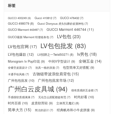
标签
Gucci 410812
(7)
GUCCI 476432
(7)
GUCCI 400249
(6)
GUCCI 498079
(8)
Gucci Dionysus 虎头扣磨砂皮酒神包
(7)
GUCCI Marmont 446744
(11)
GUCCI Marmont 443497
(7)
LV包包
(23)
GUCCI最新 Marmont 绗缝链条包
(7)
LV包包批发
(83)
LV包包官网
(17)
lv男包
(18)
LV包包爆款
(12)
LV招牌之一Twist50271
(8)
全钢五金
(14)
Monogram lv Pop印花
(9)
中间V字型设计
(9)
包型简单又好搭配
(9)
全镂空皮面设计
(7)
别具一格的浪漫
(7)
古驰链带波浪纹肩背包
(15)
卡通手绘风格
(7)
广州包包批发市场
(12)
广州包包批发
(10)
广州白云皮具城
(94)
很有质感的五金锁
(7)
时尚好看
(10)
手感很软质感满满
(7)
无论怎么搭配都超有范
(7)
时尚百搭
(10)
皮质软而轻
(9)
立体而又魔幻
(8)
简单大方
(15)
经典帆布和小牛皮拼接
(9)
简洁的设计
(7)