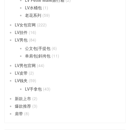
LV水桶包
(1)
老花系列
(59)
LV女包官网
(222)
LV挂件
(16)
LV男包
(84)
公文包|手提包
(6)
单肩包|斜挎包
(11)
LV男包官网
(44)
LV皮带
(2)
LV钱夹
(59)
LV手拿包
(43)
新款上市
(2)
爆款推荐
(3)
肩带
(8)