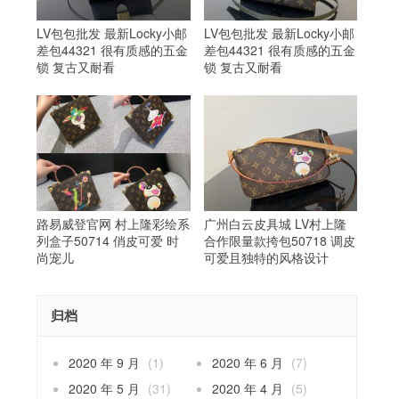
LV包包批发 最新Locky小邮
LV包包批发 最新Locky小邮
差包44321 很有质感的五金
差包44321 很有质感的五金
锁 复古又耐看
锁 复古又耐看
路易威登官网 村上隆彩绘系
广州白云皮具城 LV村上隆
列盒子50714 俏皮可爱 时
合作限量款挎包50718 调皮
尚宠儿
可爱且独特的风格设计
归档
2020 年 9 月
(1)
2020 年 6 月
(7)
2020 年 5 月
(31)
2020 年 4 月
(5)