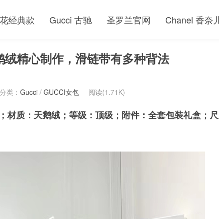
花经典款
Gucci 古驰
圣罗兰官网
Chanel 香奈
咖啡色 天鹅绒精心制作，滑链带有多种背法
分类：
Gucci
/
GUCCI女包
阅读(1.71K)
咖啡色；材质：天鹅绒；等级：顶级；附件：全套包装礼盒；尺