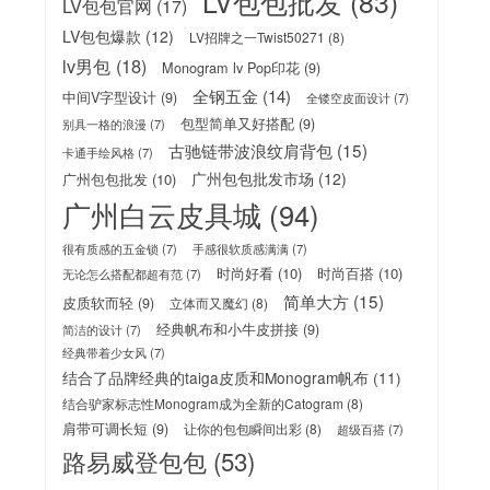
LV包包批发
(83)
LV包包官网
(17)
LV包包爆款
(12)
LV招牌之一Twist50271
(8)
lv男包
(18)
Monogram lv Pop印花
(9)
全钢五金
(14)
中间V字型设计
(9)
全镂空皮面设计
(7)
包型简单又好搭配
(9)
别具一格的浪漫
(7)
古驰链带波浪纹肩背包
(15)
卡通手绘风格
(7)
广州包包批发市场
(12)
广州包包批发
(10)
广州白云皮具城
(94)
很有质感的五金锁
(7)
手感很软质感满满
(7)
时尚好看
(10)
时尚百搭
(10)
无论怎么搭配都超有范
(7)
简单大方
(15)
皮质软而轻
(9)
立体而又魔幻
(8)
经典帆布和小牛皮拼接
(9)
简洁的设计
(7)
经典带着少女风
(7)
结合了品牌经典的taiga皮质和Monogram帆布
(11)
结合驴家标志性Monogram成为全新的Catogram
(8)
肩带可调长短
(9)
让你的包包瞬间出彩
(8)
超级百搭
(7)
路易威登包包
(53)