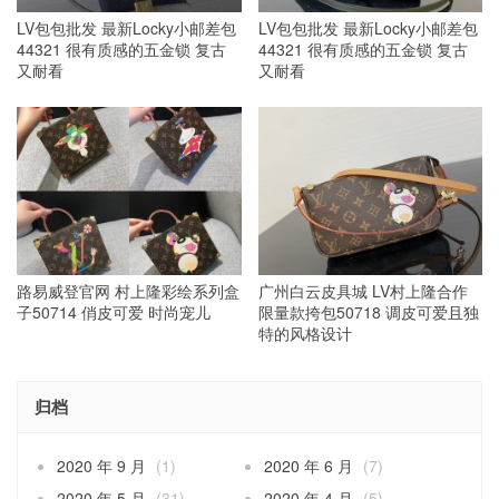
LV包包批发 最新Locky小邮差包
LV包包批发 最新Locky小邮差包
44321 很有质感的五金锁 复古
44321 很有质感的五金锁 复古
又耐看
又耐看
路易威登官网 村上隆彩绘系列盒
广州白云皮具城 LV村上隆合作
子50714 俏皮可爱 时尚宠儿
限量款挎包50718 调皮可爱且独
特的风格设计
归档
2020 年 9 月
(1)
2020 年 6 月
(7)
2020 年 5 月
(31)
2020 年 4 月
(5)