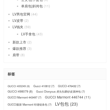
单肩包|斜挎包
(11)
LV男包官网
(44)
LV皮带
(2)
LV钱夹
(59)
LV手拿包
(43)
新款上市
(2)
爆款推荐
(3)
肩带
(8)
标签
Gucci 410812
(7)
GUCCI 476432
(7)
GUCCI 400249
(6)
GUCCI 498079
(8)
Gucci Dionysus 虎头扣磨砂皮酒神包
(7)
GUCCI Marmont 446744
(11)
GUCCI Marmont 443497
(7)
LV包包
(23)
GUCCI最新 Marmont 绗缝链条包
(7)