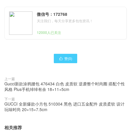
微信号：172768
关注我们，每天分享更多包包资讯！
12000人已关注
赞(
0
)

上一篇
Gucci新款涂鸦腰包 476434 白色 皮质软 逆袭整个时尚圈 搭配个性
风格 Plus手机绰绰有余 18×11×5cm
下一篇
GUCCI 全新爆款小方包 510304 黑色 进口五金配件 皮质柔软 设计
玩味时尚 20×15×7.5cm
相关推荐