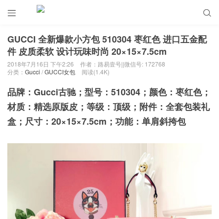


GUCCI 全新爆款小方包 510304 枣红色 进口五金配
件 皮质柔软 设计玩味时尚 20×15×7.5cm
2018年7月16日 下午2:26
作者：路易壹号||微信号: 172768
分类：
Gucci
/
GUCCI女包
阅读(1.4K)
品牌：Gucci古驰；型号：510304；颜色：枣红色；
材质：精选原版皮；等级：顶级；附件：全套包装礼
盒；尺寸：20×15×7.5cm；功能：单肩斜挎包