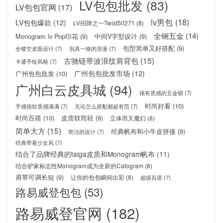
LV包包批发
(83)
LV包包官网
(17)
lv男包
(18)
LV包包爆款
(12)
LV招牌之一Twist50271
(8)
全钢五金
(14)
Monogram lv Pop印花
(9)
中间V字型设计
(9)
包型简单又好搭配
(9)
全镂空皮面设计
(7)
别具一格的浪漫
(7)
古驰链带波浪纹肩背包
(15)
卡通手绘风格
(7)
广州包包批发市场
(12)
广州包包批发
(10)
广州白云皮具城
(94)
很有质感的五金锁
(7)
时尚好看
(10)
手感很软质感满满
(7)
无论怎么搭配都超有范
(7)
时尚百搭
(10)
皮质软而轻
(9)
立体而又魔幻
(8)
简单大方
(15)
经典帆布和小牛皮拼接
(9)
简洁的设计
(7)
经典带着少女风
(7)
结合了品牌经典的taiga皮质和Monogram帆布
(11)
结合驴家标志性Monogram成为全新的Catogram
(8)
肩带可调长短
(9)
让你的包包瞬间出彩
(8)
超级百搭
(7)
路易威登包包
(53)
路易威登官网
(182)