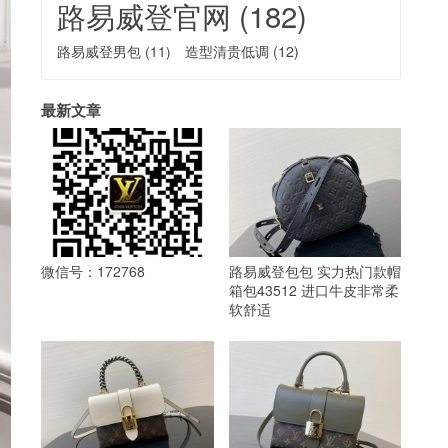
路易威登官网
(182)
路易威登男包
(11)
造型清贵低调
(12)
最新文章
微信号：172768
路易威登包包 实力热门款帽
箱包43512 进口牛皮非常柔
软舒适