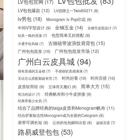
LV包包批发
(83)
LV包包官网
(17)
LV包包爆款
(12)
LV招牌之一Twist50271
(8)
lv男包
(18)
Monogram lv Pop印花
(9)
全钢五金
(14)
中间V字型设计
(9)
全镂空皮面设计
(7)
包型简单又好搭配
(9)
别具一格的浪漫
(7)
古驰链带波浪纹肩背包
(15)
卡通手绘风格
(7)
广州包包批发市场
(12)
广州包包批发
(10)
广州白云皮具城
(94)
很有质感的五金锁
(7)
手感很软质感满满
(7)
时尚好看
(10)
时尚百搭
(10)
无论怎么搭配都超有范
(7)
简单大方
(15)
皮质软而轻
(9)
立体而又魔幻
(8)
经典帆布和小牛皮拼接
(9)
简洁的设计
(7)
经典带着少女风
(7)
结合了品牌经典的taiga皮质和Monogram帆布
(11)
结合驴家标志性Monogram成为全新的Catogram
(8)
肩带可调长短
(9)
让你的包包瞬间出彩
(8)
超级百搭
(7)
路易威登包包
(53)