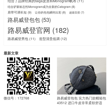
结合了品牌经典的taiga皮质和Monogram帆布
(11)
结合驴家标志性Monogram成为全新的Catogram
(8)
肩带可调长短
(9)
让你的包包瞬间出彩
(8)
超级百搭
(7)
路易威登包包
(53)
路易威登官网
(182)
路易威登男包
(11)
造型清贵低调
(12)
最新文章
微信号：172768
路易威登包包 实力热门款帽箱包
43512 进口牛皮非常柔软舒适