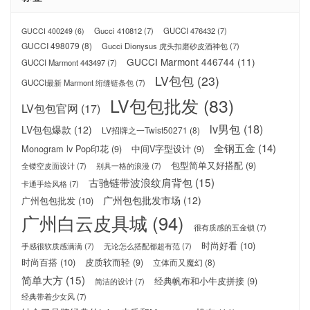
Gucci 410812
(7)
GUCCI 476432
(7)
GUCCI 400249
(6)
GUCCI 498079
(8)
Gucci Dionysus 虎头扣磨砂皮酒神包
(7)
GUCCI Marmont 446744
(11)
GUCCI Marmont 443497
(7)
LV包包
(23)
GUCCI最新 Marmont 绗缝链条包
(7)
LV包包批发
(83)
LV包包官网
(17)
lv男包
(18)
LV包包爆款
(12)
LV招牌之一Twist50271
(8)
全钢五金
(14)
Monogram lv Pop印花
(9)
中间V字型设计
(9)
包型简单又好搭配
(9)
全镂空皮面设计
(7)
别具一格的浪漫
(7)
古驰链带波浪纹肩背包
(15)
卡通手绘风格
(7)
广州包包批发市场
(12)
广州包包批发
(10)
广州白云皮具城
(94)
很有质感的五金锁
(7)
时尚好看
(10)
手感很软质感满满
(7)
无论怎么搭配都超有范
(7)
时尚百搭
(10)
皮质软而轻
(9)
立体而又魔幻
(8)
简单大方
(15)
经典帆布和小牛皮拼接
(9)
简洁的设计
(7)
经典带着少女风
(7)