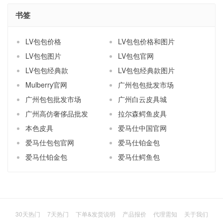
书签
LV包包价格
LV包包价格和图片
LV包包图片
LV包包官网
LV包包经典款
LV包包经典款图片
Mulberry官网
广州包包批发市场
广州包包批发市场
广州白云皮具城
广州高仿奢侈品批发
拉尔森鳄鱼皮具
本色皮具
爱马仕中国官网
爱马仕包包官网
爱马仕铂金包
爱马仕铂金包
爱马仕鳄鱼包
30天热门
7天热门
下单&发货说明
产品报价
代理需知
关于我们