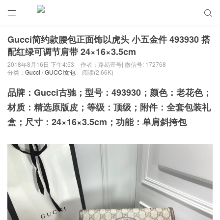


Gucci简约款腰包正面饰以虎头 小五金件 493930 搭
配红绿可调节肩带 24×16×3.5cm
2018年8月16日 下午4:53
作者：路易壹号||微信号: 172768
分类：
Gucci
/
GUCCI女包
阅读(2.66K)
品牌：Gucci古驰；型号：493930；颜色：老花色；
材质：精选原版皮；等级：顶级；附件：全套包装礼
盒；尺寸：24×16×3.5cm；功能：单肩斜挎包