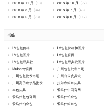
2018 年 11 月
(13)
2018 年 10 月
(27)
2018 年 8 月
(34)
2018 年 7 月
(46)
2018 年 6 月
(73)
2018 年 5 月
(117)
书签
LV包包价格
LV包包价格和图片
LV包包图片
LV包包官网
LV包包经典款
LV包包经典款图片
Mulberry官网
广州包包批发市场
广州包包批发市场
广州白云皮具城
广州高仿奢侈品批发
拉尔森鳄鱼皮具
本色皮具
爱马仕中国官网
爱马仕包包官网
爱马仕铂金包
爱马仕铂金包
爱马仕鳄鱼包