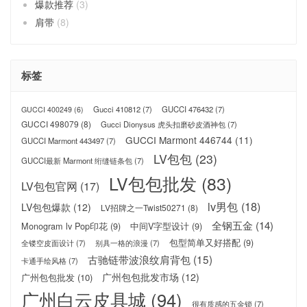
爆款推荐
(3)
肩带
(8)
标签
Gucci 410812
(7)
GUCCI 476432
(7)
GUCCI 400249
(6)
GUCCI 498079
(8)
Gucci Dionysus 虎头扣磨砂皮酒神包
(7)
GUCCI Marmont 446744
(11)
GUCCI Marmont 443497
(7)
LV包包
(23)
GUCCI最新 Marmont 绗缝链条包
(7)
LV包包批发
(83)
LV包包官网
(17)
lv男包
(18)
LV包包爆款
(12)
LV招牌之一Twist50271
(8)
全钢五金
(14)
Monogram lv Pop印花
(9)
中间V字型设计
(9)
包型简单又好搭配
(9)
全镂空皮面设计
(7)
别具一格的浪漫
(7)
古驰链带波浪纹肩背包
(15)
卡通手绘风格
(7)
广州包包批发市场
(12)
广州包包批发
(10)
广州白云皮具城
(94)
很有质感的五金锁
(7)