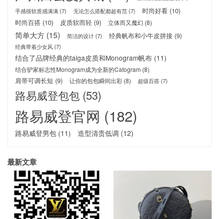
时尚好看
(10)
手感很软质感满满
(7)
无论怎么搭配都超有范
(7)
时尚百搭
(10)
皮质软而轻
(9)
立体而又魔幻
(8)
简单大方
(15)
经典帆布和小牛皮拼接
(9)
简洁的设计
(7)
经典带着少女风
(7)
结合了品牌经典的taiga皮质和Monogram帆布
(11)
结合驴家标志性Monogram成为全新的Catogram
(8)
肩带可调长短
(9)
让你的包包瞬间出彩
(8)
超级百搭
(7)
路易威登包包
(53)
路易威登官网
(182)
路易威登男包
(11)
造型清贵低调
(12)
最新文章