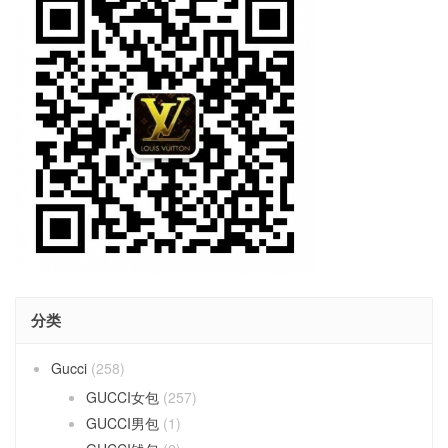
分类
Gucci
(258)
GUCCI女包
(257)
GUCCI男包
(1)