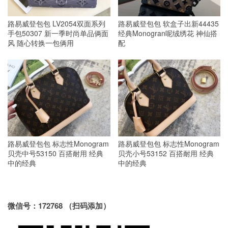
路易威登包包 LV2054双面系列
路易威登包包 软盒子出新44435
手包50307 新一季时尚单品俩面
经典Monogran呢绒绣花 神仙搭
风 随心转换一包俩用
配
路易威登包包 标志性Monogram
路易威登包包 标志性Monogram
贝壳中号53150 百搭耐用 经典
贝壳小号53152 百搭耐用 经典
中的经典
中的经典
微信号：172768 （扫码添加）