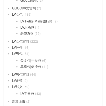
GUCCI钱包
(2)
GUCCI中文官网
(7)
LV女包
(498)
LV Petite Maiie旅行箱
(2)
LV水桶包
(1)
老花系列
(59)
LV女包官网
(222)
LV挂件
(16)
LV男包
(84)
公文包|手提包
(6)
单肩包|斜挎包
(11)
LV男包官网
(44)
LV皮带
(2)
LV钱夹
(59)
LV手拿包
(43)
新款上市
(2)