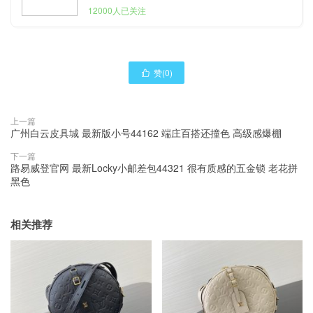
12000人已关注
赞(
0
)

上一篇
广州白云皮具城 最新版小号44162 端庄百搭还撞色 高级感爆棚
下一篇
路易威登官网 最新Locky小邮差包44321 很有质感的五金锁 老花拼
黑色
相关推荐