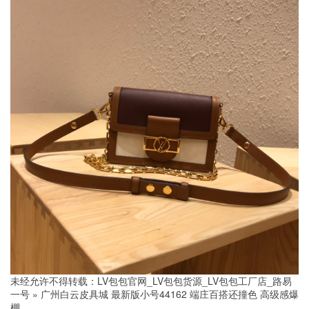
未经允许不得转载：
LV包包官网_LV包包货源_LV包包工厂店_路易
一号
»
广州白云皮具城 最新版小号44162 端庄百搭还撞色 高级感爆
棚