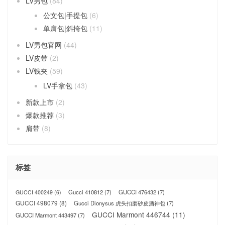
LV男包
(84)
公文包|手提包
(6)
单肩包|斜挎包
(11)
LV男包官网
(44)
LV皮带
(2)
LV钱夹
(59)
LV手拿包
(43)
新款上市
(2)
爆款推荐
(3)
肩带
(8)
标签
Gucci 410812
(7)
GUCCI 476432
(7)
GUCCI 400249
(6)
GUCCI 498079
(8)
Gucci Dionysus 虎头扣磨砂皮酒神包
(7)
GUCCI Marmont 446744
(11)
GUCCI Marmont 443497
(7)