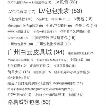
LV包包
(23)
GUCCI最新 Marmont 绗缝链条包
(7)
LV包包批发
(83)
LV包包官网
(17)
lv男包
(18)
LV包包爆款
(12)
LV招牌之一Twist50271
(8)
全钢五金
(14)
Monogram lv Pop印花
(9)
中间V字型设计
(9)
包型简单又好搭配
(9)
全镂空皮面设计
(7)
别具一格的浪漫
(7)
古驰链带波浪纹肩背包
(15)
卡通手绘风格
(7)
广州包包批发市场
(12)
广州包包批发
(10)
广州白云皮具城
(94)
很有质感的五金锁
(7)
时尚好看
(10)
手感很软质感满满
(7)
无论怎么搭配都超有范
(7)
时尚百搭
(10)
皮质软而轻
(9)
立体而又魔幻
(8)
简单大方
(15)
经典帆布和小牛皮拼接
(9)
简洁的设计
(7)
经典带着少女风
(7)
结合了品牌经典的taiga皮质和Monogram帆布
(11)
结合驴家标志性Monogram成为全新的Catogram
(8)
肩带可调长短
(9)
让你的包包瞬间出彩
(8)
超级百搭
(7)
路易威登包包
(53)