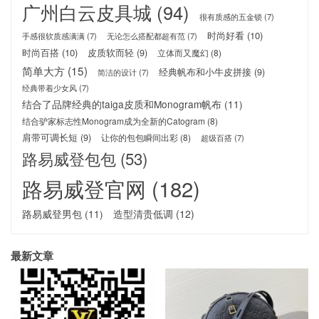
广州白云皮具城
(94)
很有质感的五金锁
(7)
时尚好看
(10)
手感很软质感满满
(7)
无论怎么搭配都超有范
(7)
时尚百搭
(10)
皮质软而轻
(9)
立体而又魔幻
(8)
简单大方
(15)
经典帆布和小牛皮拼接
(9)
简洁的设计
(7)
经典带着少女风
(7)
结合了品牌经典的taiga皮质和Monogram帆布
(11)
结合驴家标志性Monogram成为全新的Catogram
(8)
肩带可调长短
(9)
让你的包包瞬间出彩
(8)
超级百搭
(7)
路易威登包包
(53)
路易威登官网
(182)
路易威登男包
(11)
造型清贵低调
(12)
最新文章