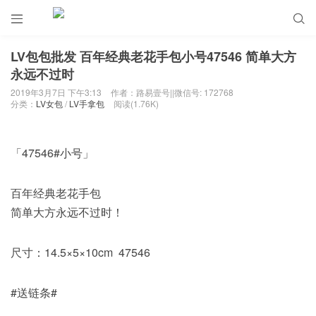


LV包包批发 百年经典老花手包小号47546 简单大方
永远不过时
2019年3月7日 下午3:13
作者：路易壹号||微信号: 172768
分类：
LV女包
/
LV手拿包
阅读(1.76K)
「47546#小号」
百年经典老花手包
简单大方永远不过时！
尺寸：14.5×5×10cm 47546
#送链条#