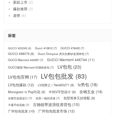
新款上市
(2)
爆款推荐
(3)
肩带
(8)
标签
Gucci 410812
(7)
GUCCI 476432
(7)
GUCCI 400249
(6)
GUCCI 498079
(8)
Gucci Dionysus 虎头扣磨砂皮酒神包
(7)
GUCCI Marmont 446744
(11)
GUCCI Marmont 443497
(7)
LV包包
(23)
GUCCI最新 Marmont 绗缝链条包
(7)
LV包包批发
(83)
LV包包官网
(17)
lv男包
(18)
LV包包爆款
(12)
LV招牌之一Twist50271
(8)
全钢五金
(14)
Monogram lv Pop印花
(9)
中间V字型设计
(9)
包型简单又好搭配
(9)
全镂空皮面设计
(7)
别具一格的浪漫
(7)
古驰链带波浪纹肩背包
(15)
卡通手绘风格
(7)
广州包包批发市场
(12)
广州包包批发
(10)