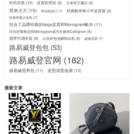
时尚百搭
(10)
皮质软而轻
(9)
立体而又魔幻
(8)
简单大方
(15)
经典帆布和小牛皮拼接
(9)
简洁的设计
(7)
经典带着少女风
(7)
结合了品牌经典的taiga皮质和Monogram帆布
(11)
结合驴家标志性Monogram成为全新的Catogram
(8)
肩带可调长短
(9)
让你的包包瞬间出彩
(8)
超级百搭
(7)
路易威登包包
(53)
路易威登官网
(182)
路易威登男包
(11)
造型清贵低调
(12)
最新文章