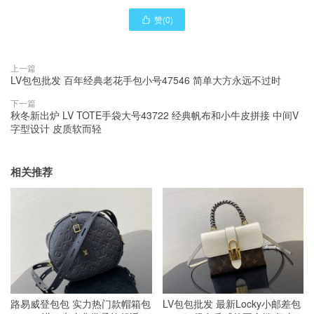
赞(
0
)

上一篇
LV包包批发 百年经典老花手包小号47546 简单大方永远不过时
下一篇
秋冬新出炉 LV TOTE手袋大号43722 经典帆布和小牛皮拼接 中间V
字型设计 皮质软而轻
相关推荐
路易威登包包 实力热门款帽箱包
LV包包批发 最新Locky小邮差包