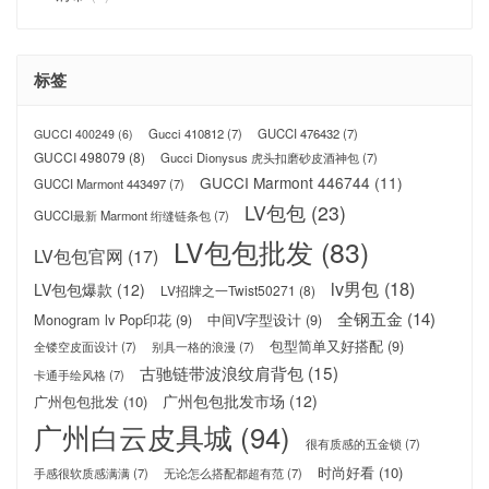
标签
Gucci 410812
(7)
GUCCI 476432
(7)
GUCCI 400249
(6)
GUCCI 498079
(8)
Gucci Dionysus 虎头扣磨砂皮酒神包
(7)
GUCCI Marmont 446744
(11)
GUCCI Marmont 443497
(7)
LV包包
(23)
GUCCI最新 Marmont 绗缝链条包
(7)
LV包包批发
(83)
LV包包官网
(17)
lv男包
(18)
LV包包爆款
(12)
LV招牌之一Twist50271
(8)
全钢五金
(14)
Monogram lv Pop印花
(9)
中间V字型设计
(9)
包型简单又好搭配
(9)
全镂空皮面设计
(7)
别具一格的浪漫
(7)
古驰链带波浪纹肩背包
(15)
卡通手绘风格
(7)
广州包包批发市场
(12)
广州包包批发
(10)
广州白云皮具城
(94)
很有质感的五金锁
(7)
时尚好看
(10)
手感很软质感满满
(7)
无论怎么搭配都超有范
(7)