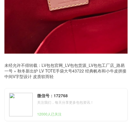
未经允许不得转载：
LV包包官网_LV包包货源_LV包包工厂店_路易
一号
»
秋冬新出炉 LV TOTE手袋大号43722 经典帆布和小牛皮拼接
中间V字型设计 皮质软而轻
微信号：172768
关注我们，每天分享更多包包资讯！
12000人已关注