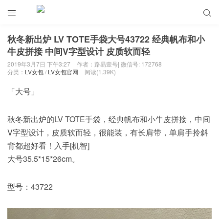


秋冬新出炉 LV TOTE手袋大号43722 经典帆布和小
牛皮拼接 中间V字型设计 皮质软而轻
2019年3月7日 下午3:27
作者：路易壹号||微信号: 172768
分类：
LV女包
/
LV女包官网
阅读(1.39K)
「大号」
秋冬新出炉的LV TOTE手袋，经典帆布和小牛皮拼接，中间
V字型设计，皮质软而轻，很能装，有长肩带，单肩手拎斜
背都超好看！入手[机智]
大号35.5*15*26cm。
型号：43722