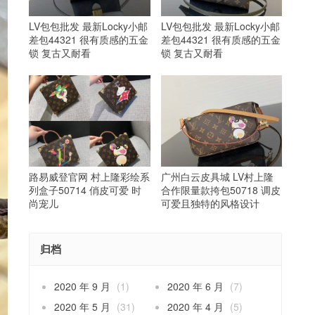
LV包包批发 最新Locky小邮
LV包包批发 最新Locky小邮
差包44321 很有质感的五金
差包44321 很有质感的五金
锁 复古又耐看
锁 复古又耐看
路易威登官网 村上隆彩绘系
广州白云皮具城 LV村上隆
列盒子50714 俏皮可爱 时
合作限量款挎包50718 调皮
尚宠儿
可爱且独特的风格设计
归档
2020 年 9 月
(1)
2020 年 6 月
(7)
2020 年 5 月
(31)
2020 年 4 月
(5)