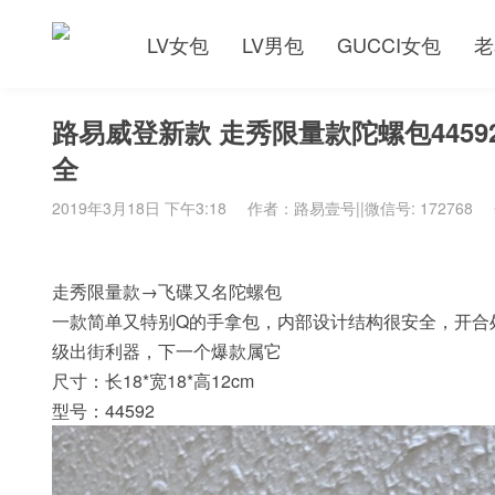
LV女包
LV男包
GUCCI女包
老
路易威登新款 走秀限量款陀螺包445
全
2019年3月18日 下午3:18
作者：路易壹号||微信号: 172768
走秀限量款→飞碟又名陀螺包
一款简单又特别Q的手拿包，内部设计结构很安全，开合
级出街利器，下一个爆款属它
尺寸：长18*宽18*高12cm
型号：44592