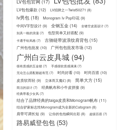
LV包包批发
(83)
LV包包官网
(17)
LV包包爆款
(12)
LV招牌之一Twist50271
(8)
lv男包
(18)
Monogram lv Pop印花
(9)
全钢五金
(14)
中间V字型设计
(9)
全镂空皮面设计
(7)
包型简单又好搭配
(9)
别具一格的浪漫
(7)
古驰链带波浪纹肩背包
(15)
卡通手绘风格
(7)
广州包包批发市场
(12)
广州包包批发
(10)
广州白云皮具城
(94)
很有质感的五金锁
(7)
手感很软质感满满
(7)
时尚好看
(10)
时尚百搭
(10)
无论怎么搭配都超有范
(7)
简单大方
(15)
皮质软而轻
(9)
立体而又魔幻
(8)
经典帆布和小牛皮拼接
(9)
简洁的设计
(7)
经典带着少女风
(7)
结合了品牌经典的taiga皮质和Monogram帆布
(11)
结合驴家标志性Monogram成为全新的Catogram
(8)
肩带可调长短
(9)
让你的包包瞬间出彩
(8)
超级百搭
(7)
路易威登包包
(53)