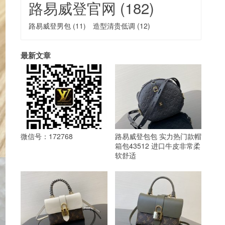
路易威登官网
(182)
路易威登男包
(11)
造型清贵低调
(12)
最新文章
微信号：172768
路易威登包包 实力热门款帽
箱包43512 进口牛皮非常柔
软舒适