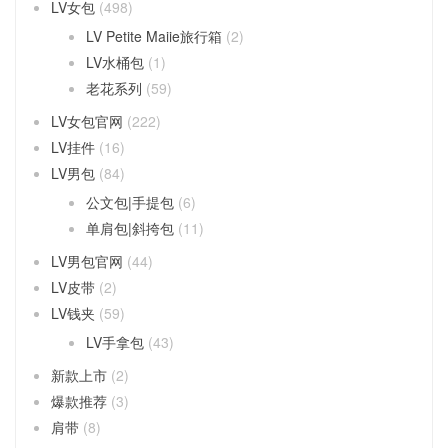
LV女包
(498)
LV Petite Maiie旅行箱
(2)
LV水桶包
(1)
老花系列
(59)
LV女包官网
(222)
LV挂件
(16)
LV男包
(84)
公文包|手提包
(6)
单肩包|斜挎包
(11)
LV男包官网
(44)
LV皮带
(2)
LV钱夹
(59)
LV手拿包
(43)
新款上市
(2)
爆款推荐
(3)
肩带
(8)