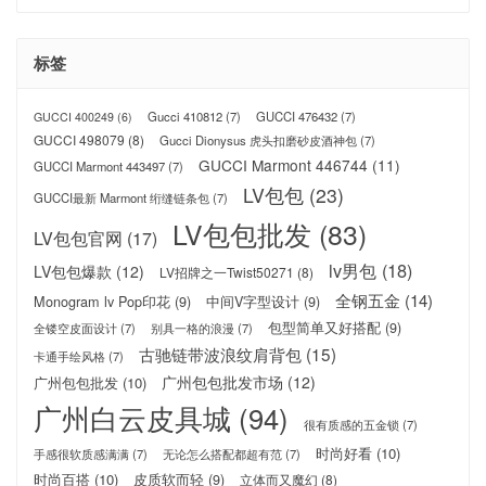
标签
Gucci 410812
(7)
GUCCI 476432
(7)
GUCCI 400249
(6)
GUCCI 498079
(8)
Gucci Dionysus 虎头扣磨砂皮酒神包
(7)
GUCCI Marmont 446744
(11)
GUCCI Marmont 443497
(7)
LV包包
(23)
GUCCI最新 Marmont 绗缝链条包
(7)
LV包包批发
(83)
LV包包官网
(17)
lv男包
(18)
LV包包爆款
(12)
LV招牌之一Twist50271
(8)
全钢五金
(14)
Monogram lv Pop印花
(9)
中间V字型设计
(9)
包型简单又好搭配
(9)
全镂空皮面设计
(7)
别具一格的浪漫
(7)
古驰链带波浪纹肩背包
(15)
卡通手绘风格
(7)
广州包包批发市场
(12)
广州包包批发
(10)
广州白云皮具城
(94)
很有质感的五金锁
(7)
时尚好看
(10)
手感很软质感满满
(7)
无论怎么搭配都超有范
(7)
时尚百搭
(10)
皮质软而轻
(9)
立体而又魔幻
(8)