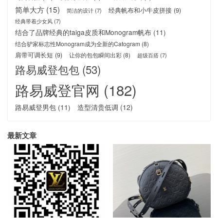
简单大方
(15)
经典帆布和小牛皮拼接
(9)
简洁的设计
(7)
经典带着少女风
(7)
结合了品牌经典的taiga皮质和Monogram帆布
(11)
结合驴家标志性Monogram成为全新的Catogram
(8)
肩带可调长短
(9)
让你的包包瞬间出彩
(8)
超级百搭
(7)
路易威登包包
(53)
路易威登官网
(182)
路易威登男包
(11)
造型清贵低调
(12)
最新文章