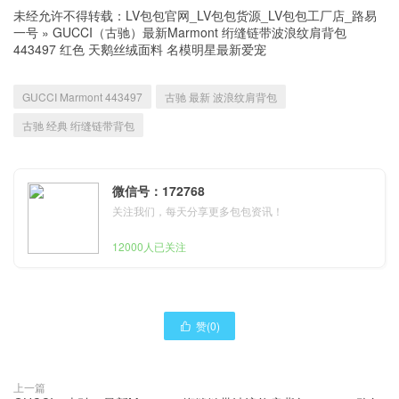
未经允许不得转载：
LV包包官网_LV包包货源_LV包包工厂店_路易
一号
»
GUCCI（古驰）最新Marmont 绗缝链带波浪纹肩背包
443497 红色 天鹅丝绒面料 名模明星最新爱宠
GUCCI Marmont 443497
古驰 最新 波浪纹肩背包
古驰 经典 绗缝链带背包
微信号：172768
关注我们，每天分享更多包包资讯！
12000人已关注
赞(
0
)

上一篇