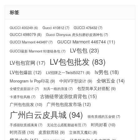
标签
Gucci 410812
(7)
GUCCI 476432
(7)
GUCCI 400249
(6)
GUCCI 498079
(8)
Gucci Dionysus 虎头扣磨砂皮酒神包
(7)
GUCCI Marmont 446744
(11)
GUCCI Marmont 443497
(7)
LV包包
(23)
GUCCI最新 Marmont 绗缝链条包
(7)
LV包包批发
(83)
LV包包官网
(17)
lv男包
(18)
LV包包爆款
(12)
LV招牌之一Twist50271
(8)
全钢五金
(14)
Monogram lv Pop印花
(9)
中间V字型设计
(9)
包型简单又好搭配
(9)
全镂空皮面设计
(7)
别具一格的浪漫
(7)
古驰链带波浪纹肩背包
(15)
卡通手绘风格
(7)
广州包包批发市场
(12)
广州包包批发
(10)
广州白云皮具城
(94)
很有质感的五金锁
(7)
时尚好看
(10)
手感很软质感满满
(7)
无论怎么搭配都超有范
(7)
时尚百搭
(10)
皮质软而轻
(9)
立体而又魔幻
(8)
简单大方
(15)