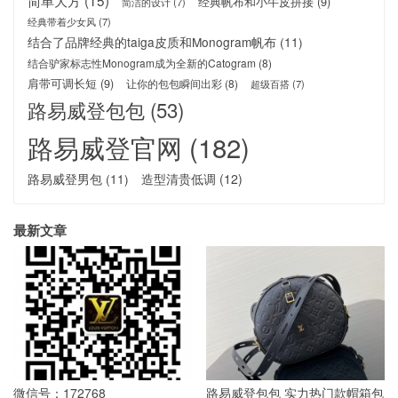
经典帆布和小牛皮拼接
(9)
简洁的设计
(7)
经典带着少女风
(7)
结合了品牌经典的taiga皮质和Monogram帆布
(11)
结合驴家标志性Monogram成为全新的Catogram
(8)
肩带可调长短
(9)
让你的包包瞬间出彩
(8)
超级百搭
(7)
路易威登包包
(53)
路易威登官网
(182)
路易威登男包
(11)
造型清贵低调
(12)
最新文章
微信号：172768
路易威登包包 实力热门款帽箱包