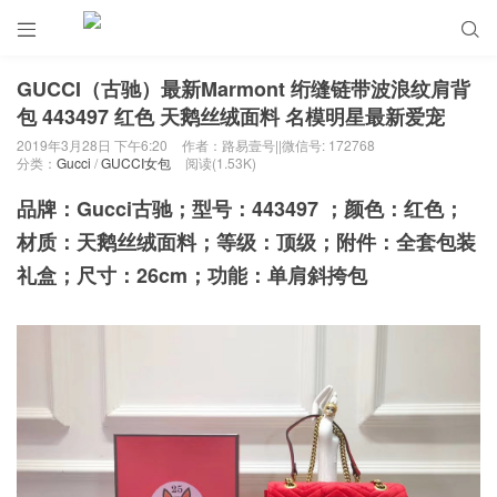


GUCCI（古驰）最新Marmont 绗缝链带波浪纹肩背
包 443497 红色 天鹅丝绒面料 名模明星最新爱宠
2019年3月28日 下午6:20
作者：路易壹号||微信号: 172768
分类：
Gucci
/
GUCCI女包
阅读(1.53K)
品牌：Gucci古驰；型号：443497 ；颜色：红色；
材质：天鹅丝绒面料；等级：顶级；附件：全套包装
礼盒；尺寸：26cm；功能：单肩斜挎包