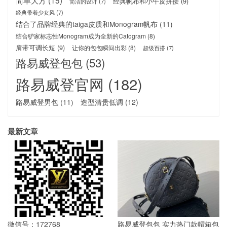
经典帆布和小牛皮拼接
(9)
简洁的设计
(7)
经典带着少女风
(7)
结合了品牌经典的taiga皮质和Monogram帆布
(11)
结合驴家标志性Monogram成为全新的Catogram
(8)
肩带可调长短
(9)
让你的包包瞬间出彩
(8)
超级百搭
(7)
路易威登包包
(53)
路易威登官网
(182)
路易威登男包
(11)
造型清贵低调
(12)
最新文章
微信号：172768
路易威登包包 实力热门款帽箱包