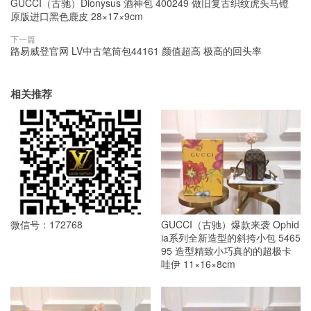
GUCCI（古驰）Dionysus 酒神包 400249 做旧复古织纹虎头马镫
原版进口黑色鹿皮 28×17×9cm
下一篇
路易威登官网 LV中古笔筒包44161 颜值超高 极高的回头率
相关推荐
微信号：172768
GUCCI（古驰）爆款来袭 Ophid
ia系列全新造型的斜挎小包 5465
95 造型精致小巧真的的超极卡
哇伊 11×16×8cm