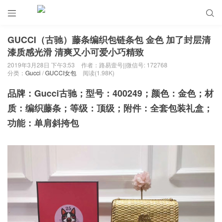


GUCCI（古驰）藤条编织包链条包 金色 加了封层清
漆质感光滑 清爽又小可爱小巧精致
2019年3月28日 下午3:53
作者：路易壹号||微信号: 172768
分类：
Gucci
/
GUCCI女包
阅读(1.98K)
品牌：Gucci古驰；型号：400249；颜色：金色；材
质：编织藤条；等级：顶级；附件：全套包装礼盒；
功能：单肩斜挎包