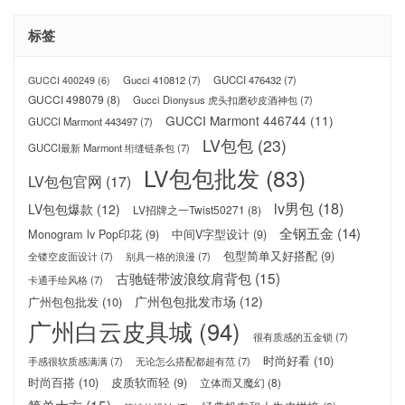
标签
Gucci 410812
(7)
GUCCI 476432
(7)
GUCCI 400249
(6)
GUCCI 498079
(8)
Gucci Dionysus 虎头扣磨砂皮酒神包
(7)
GUCCI Marmont 446744
(11)
GUCCI Marmont 443497
(7)
LV包包
(23)
GUCCI最新 Marmont 绗缝链条包
(7)
LV包包批发
(83)
LV包包官网
(17)
lv男包
(18)
LV包包爆款
(12)
LV招牌之一Twist50271
(8)
全钢五金
(14)
Monogram lv Pop印花
(9)
中间V字型设计
(9)
包型简单又好搭配
(9)
全镂空皮面设计
(7)
别具一格的浪漫
(7)
古驰链带波浪纹肩背包
(15)
卡通手绘风格
(7)
广州包包批发市场
(12)
广州包包批发
(10)
广州白云皮具城
(94)
很有质感的五金锁
(7)
时尚好看
(10)
手感很软质感满满
(7)
无论怎么搭配都超有范
(7)
时尚百搭
(10)
皮质软而轻
(9)
立体而又魔幻
(8)
简单大方
(15)