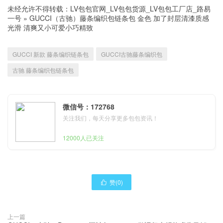
未经允许不得转载：
LV包包官网_LV包包货源_LV包包工厂店_路易
一号
»
GUCCI（古驰）藤条编织包链条包 金色 加了封层清漆质感
光滑 清爽又小可爱小巧精致
GUCCI 新款 藤条编织链条包
GUCCI古驰藤条编织包
古驰 藤条编织包链条包
微信号：172768
关注我们，每天分享更多包包资讯！
12000人已关注
赞(
0
)

上一篇