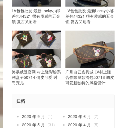
LV包包批发 最新Locky小邮
LV包包批发 最新Locky小邮
差包44321 很有质感的五金
差包44321 很有质感的五金
锁 复古又耐看
锁 复古又耐看
路易威登官网 村上隆彩绘系
广州白云皮具城 LV村上隆
列盒子50714 俏皮可爱 时
合作限量款挎包50718 调皮
尚宠儿
可爱且独特的风格设计
归档
2020 年 9 月
(1)
2020 年 6 月
(7)
2020 年 5 月
(31)
2020 年 4 月
(5)