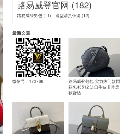
路易威登官网
(182)
路易威登男包
(11)
造型清贵低调
(12)
最新文章
微信号：172768
路易威登包包 实力热门款帽
箱包43512 进口牛皮非常柔
软舒适