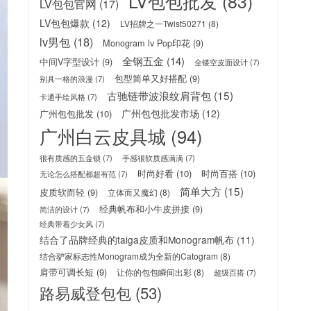
LV包包批发
(83)
LV包包官网
(17)
LV包包爆款
(12)
LV招牌之一Twist50271
(8)
lv男包
(18)
Monogram lv Pop印花
(9)
全钢五金
(14)
中间V字型设计
(9)
全镂空皮面设计
(7)
包型简单又好搭配
(9)
别具一格的浪漫
(7)
古驰链带波浪纹肩背包
(15)
卡通手绘风格
(7)
广州包包批发市场
(12)
广州包包批发
(10)
广州白云皮具城
(94)
很有质感的五金锁
(7)
手感很软质感满满
(7)
时尚好看
(10)
时尚百搭
(10)
无论怎么搭配都超有范
(7)
简单大方
(15)
皮质软而轻
(9)
立体而又魔幻
(8)
经典帆布和小牛皮拼接
(9)
简洁的设计
(7)
经典带着少女风
(7)
结合了品牌经典的taiga皮质和Monogram帆布
(11)
结合驴家标志性Monogram成为全新的Catogram
(8)
肩带可调长短
(9)
让你的包包瞬间出彩
(8)
超级百搭
(7)
路易威登包包
(53)