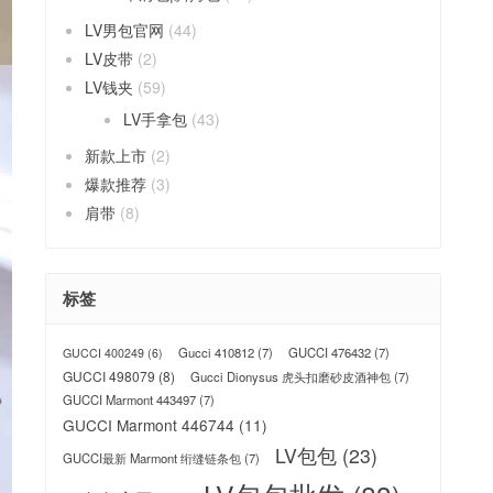
LV男包官网
(44)
LV皮带
(2)
LV钱夹
(59)
LV手拿包
(43)
新款上市
(2)
爆款推荐
(3)
肩带
(8)
标签
Gucci 410812
(7)
GUCCI 476432
(7)
GUCCI 400249
(6)
GUCCI 498079
(8)
Gucci Dionysus 虎头扣磨砂皮酒神包
(7)
GUCCI Marmont 443497
(7)
GUCCI Marmont 446744
(11)
LV包包
(23)
GUCCI最新 Marmont 绗缝链条包
(7)