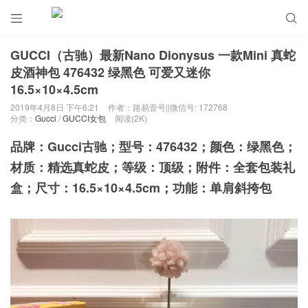


GUCCI（古驰）最新Nano Dionysus 一款Mini 真蛇
皮酒神包 476432 绿黑色 可爱又迷你
16.5×10×4.5cm
2019年4月8日 下午6:21
作者：路易壹号||微信号: 172768
分类：
Gucci
/
GUCCI女包
阅读(2K)
品牌：Gucci古驰；型号：476432；颜色：绿黑色；
材质：精选真蛇皮
；等级：顶级；附件：全套包装礼
盒；尺寸：16.5×10×4.5cm；功能：单肩斜挎包