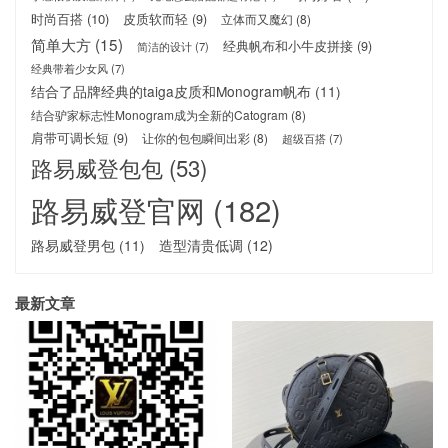
时尚百搭
(10)
皮质软而轻
(9)
立体而又魔幻
(8)
简单大方
(15)
经典帆布和小牛皮拼接
(9)
简洁的设计
(7)
经典带着少女风
(7)
结合了品牌经典的taiga皮质和Monogram帆布
(11)
结合驴家标志性Monogram成为全新的Catogram
(8)
肩带可调长短
(9)
让你的包包瞬间出彩
(8)
超级百搭
(7)
路易威登包包
(53)
路易威登官网
(182)
路易威登男包
(11)
造型清贵低调
(12)
最新文章