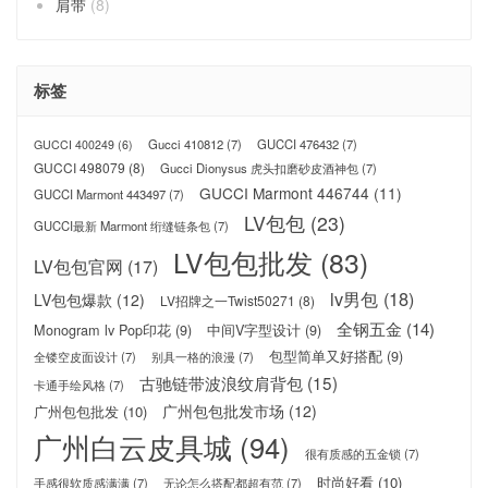
肩带
(8)
标签
Gucci 410812
(7)
GUCCI 476432
(7)
GUCCI 400249
(6)
GUCCI 498079
(8)
Gucci Dionysus 虎头扣磨砂皮酒神包
(7)
GUCCI Marmont 446744
(11)
GUCCI Marmont 443497
(7)
LV包包
(23)
GUCCI最新 Marmont 绗缝链条包
(7)
LV包包批发
(83)
LV包包官网
(17)
lv男包
(18)
LV包包爆款
(12)
LV招牌之一Twist50271
(8)
全钢五金
(14)
Monogram lv Pop印花
(9)
中间V字型设计
(9)
包型简单又好搭配
(9)
全镂空皮面设计
(7)
别具一格的浪漫
(7)
古驰链带波浪纹肩背包
(15)
卡通手绘风格
(7)
广州包包批发市场
(12)
广州包包批发
(10)
广州白云皮具城
(94)
很有质感的五金锁
(7)
时尚好看
(10)
手感很软质感满满
(7)
无论怎么搭配都超有范
(7)