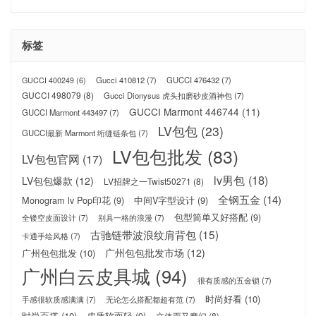
标签
Gucci 410812
(7)
GUCCI 476432
(7)
GUCCI 400249
(6)
GUCCI 498079
(8)
Gucci Dionysus 虎头扣磨砂皮酒神包
(7)
GUCCI Marmont 446744
(11)
GUCCI Marmont 443497
(7)
LV包包
(23)
GUCCI最新 Marmont 绗缝链条包
(7)
LV包包批发
(83)
LV包包官网
(17)
lv男包
(18)
LV包包爆款
(12)
LV招牌之一Twist50271
(8)
全钢五金
(14)
Monogram lv Pop印花
(9)
中间V字型设计
(9)
包型简单又好搭配
(9)
全镂空皮面设计
(7)
别具一格的浪漫
(7)
古驰链带波浪纹肩背包
(15)
卡通手绘风格
(7)
广州包包批发市场
(12)
广州包包批发
(10)
广州白云皮具城
(94)
很有质感的五金锁
(7)
时尚好看
(10)
手感很软质感满满
(7)
无论怎么搭配都超有范
(7)
时尚百搭
(10)
皮质软而轻
(9)
立体而又魔幻
(8)