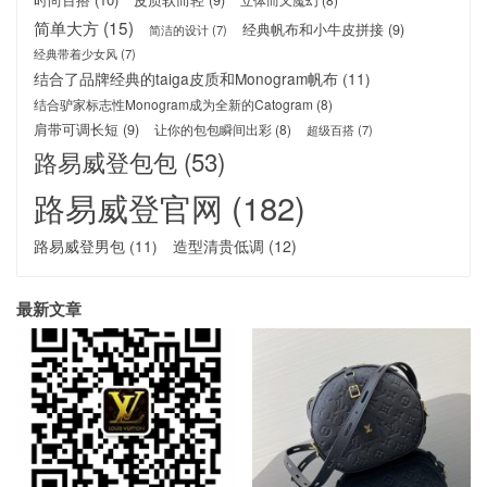
简单大方
(15)
经典帆布和小牛皮拼接
(9)
简洁的设计
(7)
经典带着少女风
(7)
结合了品牌经典的taiga皮质和Monogram帆布
(11)
结合驴家标志性Monogram成为全新的Catogram
(8)
肩带可调长短
(9)
让你的包包瞬间出彩
(8)
超级百搭
(7)
路易威登包包
(53)
路易威登官网
(182)
路易威登男包
(11)
造型清贵低调
(12)
最新文章