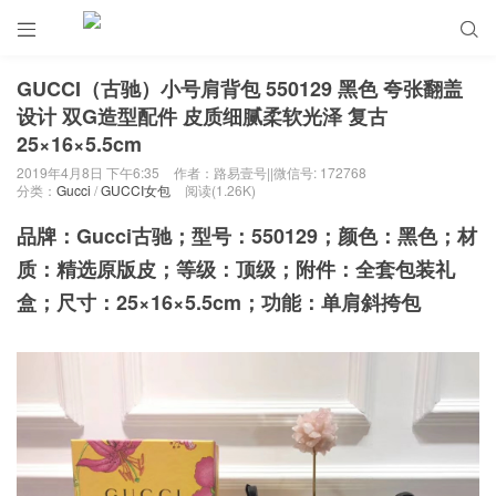


GUCCI（古驰）小号肩背包 550129 黑色 夸张翻盖
设计 双G造型配件 皮质细腻柔软光泽 复古
25×16×5.5cm
2019年4月8日 下午6:35
作者：路易壹号||微信号: 172768
分类：
Gucci
/
GUCCI女包
阅读(1.26K)
品牌：Gucci古驰；型号：550129；颜色：黑色；材
质：精选原版皮
；等级：顶级；附件：全套包装礼
盒；尺寸：25×16×5.5cm；功能：单肩斜挎包