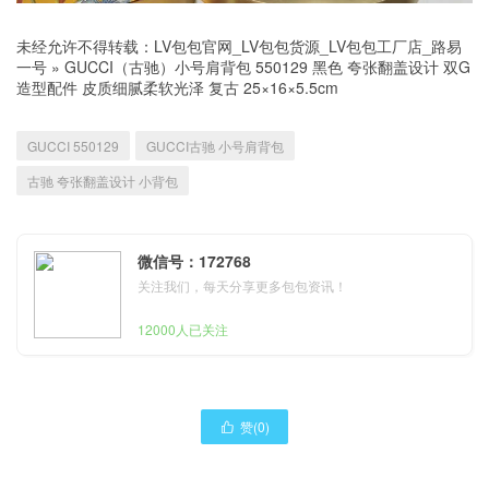
未经允许不得转载：
LV包包官网_LV包包货源_LV包包工厂店_路易
一号
»
GUCCI（古驰）小号肩背包 550129 黑色 夸张翻盖设计 双G
造型配件 皮质细腻柔软光泽 复古 25×16×5.5cm
GUCCI 550129
GUCCI古驰 小号肩背包
古驰 夸张翻盖设计 小背包
微信号：172768
关注我们，每天分享更多包包资讯！
12000人已关注
赞(
0
)
