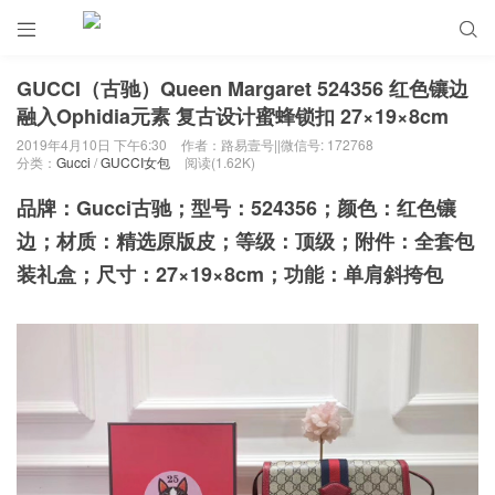


GUCCI（古驰）Queen Margaret 524356 红色镶边
融入Ophidia元素 复古设计蜜蜂锁扣 27×19×8cm
2019年4月10日 下午6:30
作者：路易壹号||微信号: 172768
分类：
Gucci
/
GUCCI女包
阅读(1.62K)
品牌：Gucci古驰；型号：524356；颜色：红色镶
边；材质：精选原版皮
；等级：顶级；附件：全套包
装礼盒；尺寸：27×19×8cm；功能：单肩斜挎包