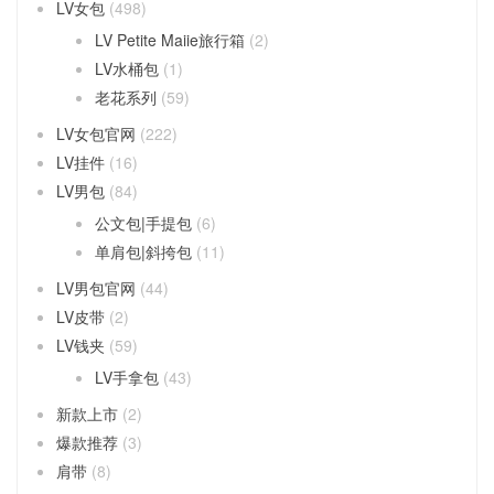
LV女包
(498)
LV Petite Maiie旅行箱
(2)
LV水桶包
(1)
老花系列
(59)
LV女包官网
(222)
LV挂件
(16)
LV男包
(84)
公文包|手提包
(6)
单肩包|斜挎包
(11)
LV男包官网
(44)
LV皮带
(2)
LV钱夹
(59)
LV手拿包
(43)
新款上市
(2)
爆款推荐
(3)
肩带
(8)