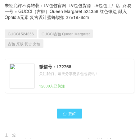
未经允许不得转载：
LV包包官网_LV包包货源_LV包包工厂店_路易
一号
»
GUCCI（古驰）Queen Margaret 524356 红色镶边 融入
Ophidia元素 复古设计蜜蜂锁扣 27×19×8cm
GUCCI 524356
GUCCI古驰 Queen Margaret
古驰 原版 复古 女包
微信号：172768
关注我们，每天分享更多包包资讯！
12000人已关注
赞(
0
)

上一篇