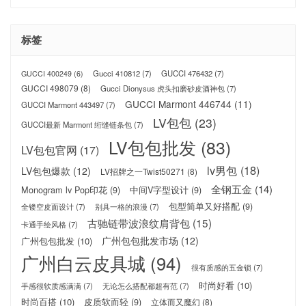
标签
Gucci 410812
(7)
GUCCI 476432
(7)
GUCCI 400249
(6)
GUCCI 498079
(8)
Gucci Dionysus 虎头扣磨砂皮酒神包
(7)
GUCCI Marmont 446744
(11)
GUCCI Marmont 443497
(7)
LV包包
(23)
GUCCI最新 Marmont 绗缝链条包
(7)
LV包包批发
(83)
LV包包官网
(17)
lv男包
(18)
LV包包爆款
(12)
LV招牌之一Twist50271
(8)
全钢五金
(14)
Monogram lv Pop印花
(9)
中间V字型设计
(9)
包型简单又好搭配
(9)
全镂空皮面设计
(7)
别具一格的浪漫
(7)
古驰链带波浪纹肩背包
(15)
卡通手绘风格
(7)
广州包包批发市场
(12)
广州包包批发
(10)
广州白云皮具城
(94)
很有质感的五金锁
(7)
时尚好看
(10)
手感很软质感满满
(7)
无论怎么搭配都超有范
(7)
时尚百搭
(10)
皮质软而轻
(9)
立体而又魔幻
(8)