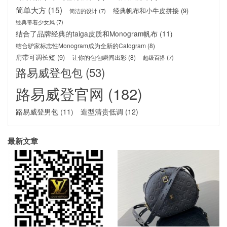
简单大方
(15)
经典帆布和小牛皮拼接
(9)
简洁的设计
(7)
经典带着少女风
(7)
结合了品牌经典的taiga皮质和Monogram帆布
(11)
结合驴家标志性Monogram成为全新的Catogram
(8)
肩带可调长短
(9)
让你的包包瞬间出彩
(8)
超级百搭
(7)
路易威登包包
(53)
路易威登官网
(182)
路易威登男包
(11)
造型清贵低调
(12)
最新文章