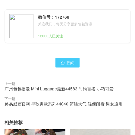
微信号：172768
关注我们，每天分享更多包包资讯！
12000人已关注
赞(
0
)

上一篇
广州包包批发 Mini Luggage最新44583 时尚百搭 小巧可爱
下一篇
路易威登官网 早秋男款系列44640 简洁大气 轻便耐看 男女通用
相关推荐