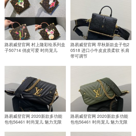
路易威登官网 村上隆彩绘系列盒
路易威登官网 早秋新款盒子包2
子50714 俏皮可爱 时尚宠儿
0518 进口小牛皮皮质柔软 长肩
带可调节
路易威登官网 2020新款多功能
路易威登官网 2020新款多功能
包包56461 时尚宠儿 魅力无限
包包56461 时尚宠儿 魅力无限