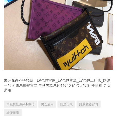
未经允许不得转载：
LV包包官网_LV包包货源_LV包包工厂店_路易
一号
»
路易威登官网 早秋男款系列44640 简洁大气 轻便耐看 男女
通用
早秋男款系列44640
男女通用
简洁大气
路易威登官网
轻便耐看