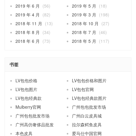
2019 年 6 月
(56)
2019 年 5 月
(18)
2019 年 4 月
(82)
2019 年 3 月
(198)
2018 年 11 月
(13)
2018 年 10 月
(27)
2018 年 8 月
(34)
2018 年 7 月
(46)
2018 年 6 月
(73)
2018 年 5 月
(117)
书签
LV包包价格
LV包包价格和图片
LV包包图片
LV包包官网
LV包包经典款
LV包包经典款图片
Mulberry官网
广州包包批发市场
广州包包批发市场
广州白云皮具城
广州高仿奢侈品批发
拉尔森鳄鱼皮具
本色皮具
爱马仕中国官网