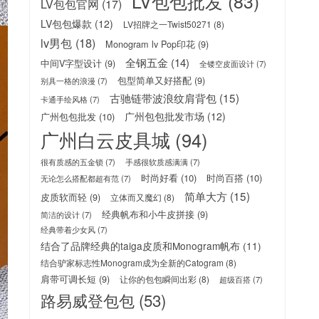
LV包包批发
(83)
LV包包官网
(17)
LV包包爆款
(12)
LV招牌之一Twist50271
(8)
lv男包
(18)
Monogram lv Pop印花
(9)
全钢五金
(14)
中间V字型设计
(9)
全镂空皮面设计
(7)
包型简单又好搭配
(9)
别具一格的浪漫
(7)
古驰链带波浪纹肩背包
(15)
卡通手绘风格
(7)
广州包包批发市场
(12)
广州包包批发
(10)
广州白云皮具城
(94)
很有质感的五金锁
(7)
手感很软质感满满
(7)
时尚好看
(10)
时尚百搭
(10)
无论怎么搭配都超有范
(7)
简单大方
(15)
皮质软而轻
(9)
立体而又魔幻
(8)
经典帆布和小牛皮拼接
(9)
简洁的设计
(7)
经典带着少女风
(7)
结合了品牌经典的taiga皮质和Monogram帆布
(11)
结合驴家标志性Monogram成为全新的Catogram
(8)
肩带可调长短
(9)
让你的包包瞬间出彩
(8)
超级百搭
(7)
路易威登包包
(53)