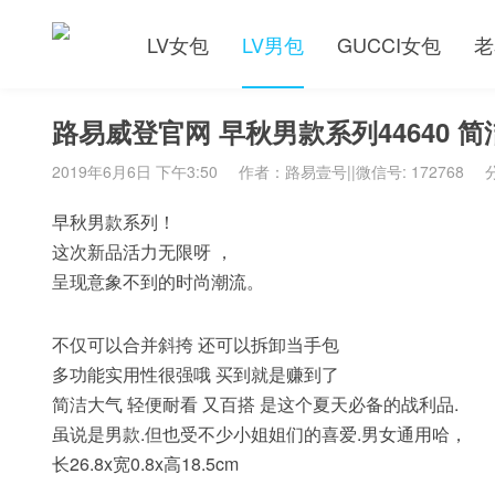
LV女包
LV男包
GUCCI女包
老
路易威登官网 早秋男款系列44640 
2019年6月6日 下午3:50
作者：路易壹号||微信号: 172768
早秋男款系列！
这次新品活力无限呀 ，
呈现意象不到的时尚潮流。
不仅可以合并斜挎 还可以拆卸当手包
多功能实用性很强哦 买到就是赚到了
简洁大气 轻便耐看 又百搭 是这个夏天必备的战利品.
虽说是男款.但也受不少小姐姐们的喜爱.男女通用哈，
长26.8x宽0.8x高18.5cm