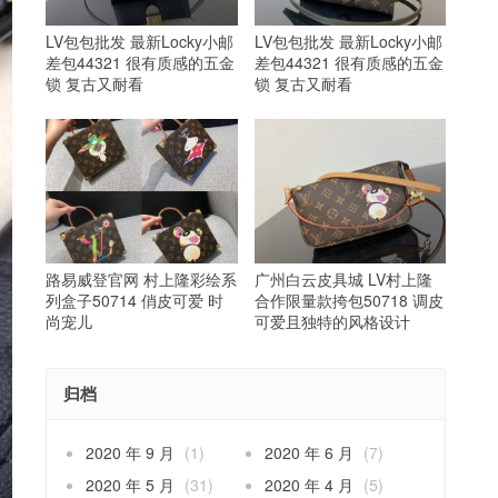
LV包包批发 最新Locky小邮
LV包包批发 最新Locky小邮
差包44321 很有质感的五金
差包44321 很有质感的五金
锁 复古又耐看
锁 复古又耐看
路易威登官网 村上隆彩绘系
广州白云皮具城 LV村上隆
列盒子50714 俏皮可爱 时
合作限量款挎包50718 调皮
尚宠儿
可爱且独特的风格设计
归档
2020 年 9 月
(1)
2020 年 6 月
(7)
2020 年 5 月
(31)
2020 年 4 月
(5)