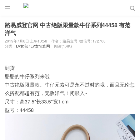


路易威登官网 中古绝版限量款牛仔系列44458 有范
洋气
2019年7月6日 上午10:58
作者：路易壹号||微信号: 172768
分类：
LV女包
/
LV女包官网
阅读(1.4K)
到货
酷酷的牛仔系列来啦
中古绝版限量款。牛仔元素可是永不过时的哦，而且无论怎
么搭配都超有范，无敌洋气！闭眼入~
尺寸：高37.5*长33.5*宽1 cm
型号：44458