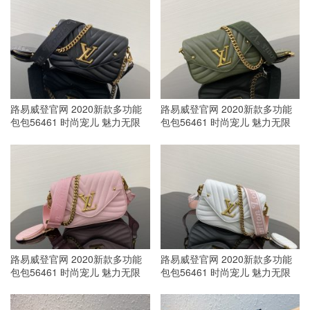
路易威登官网 2020新款多功能
路易威登官网 2020新款多功能
包包56461 时尚宠儿 魅力无限
包包56461 时尚宠儿 魅力无限
路易威登官网 2020新款多功能
路易威登官网 2020新款多功能
包包56461 时尚宠儿 魅力无限
包包56461 时尚宠儿 魅力无限