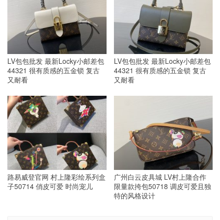
LV包包批发 最新Locky小邮差包
LV包包批发 最新Locky小邮差包
44321 很有质感的五金锁 复古
44321 很有质感的五金锁 复古
又耐看
又耐看
路易威登官网 村上隆彩绘系列盒
广州白云皮具城 LV村上隆合作
子50714 俏皮可爱 时尚宠儿
限量款挎包50718 调皮可爱且独
特的风格设计