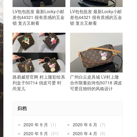
LV包包批发 最新Locky小邮
LV包包批发 最新Locky小邮
差包44321 很有质感的五金
差包44321 很有质感的五金
锁 复古又耐看
锁 复古又耐看
路易威登官网 村上隆彩绘系
广州白云皮具城 LV村上隆
列盒子50714 俏皮可爱 时
合作限量款挎包50718 调皮
尚宠儿
可爱且独特的风格设计
归档
2020 年 9 月
(1)
2020 年 6 月
(7)
2020 年 5 月
(31)
2020 年 4 月
(5)