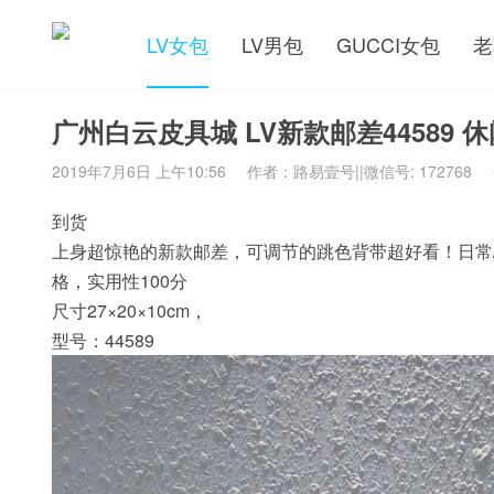
LV女包
LV男包
GUCCI女包
老
广州白云皮具城 LV新款邮差44589 
2019年7月6日 上午10:56
作者：路易壹号||微信号: 172768
到货
上身超惊艳的新款邮差，可调节的跳色背带超好看！日常
格，实用性100分
尺寸27×20×10cm，
型号：44589