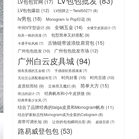
LV包包批发
(83)
LV包包官网
(17)
LV包包爆款
(12)
LV招牌之一Twist50271
(8)
lv男包
(18)
Monogram lv Pop印花
(9)
全钢五金
(14)
中间V字型设计
(9)
全镂空皮面设计
(7)
包型简单又好搭配
(9)
别具一格的浪漫
(7)
古驰链带波浪纹肩背包
(15)
卡通手绘风格
(7)
广州包包批发市场
(12)
广州包包批发
(10)
广州白云皮具城
(94)
很有质感的五金锁
(7)
手感很软质感满满
(7)
时尚好看
(10)
时尚百搭
(10)
无论怎么搭配都超有范
(7)
简单大方
(15)
皮质软而轻
(9)
立体而又魔幻
(8)
经典帆布和小牛皮拼接
(9)
简洁的设计
(7)
经典带着少女风
(7)
结合了品牌经典的taiga皮质和Monogram帆布
(11)
结合驴家标志性Monogram成为全新的Catogram
(8)
肩带可调长短
(9)
让你的包包瞬间出彩
(8)
超级百搭
(7)
路易威登包包
(53)