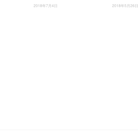
×43×5.5c
配红绿条，复古韵味 41×43×5.5c
整体复古韵味
2018年7月4日
2018年5月26
m
43×5.5cm