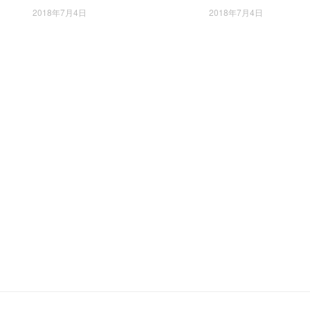
色双G图案，复古韵味 41×43×5.5c
搭配红绿条 复古韵味 41
2018年7月4日
2018年7月4日
m
m