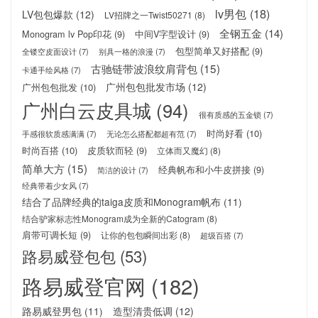
lv男包
(18)
LV包包爆款
(12)
LV招牌之一Twist50271
(8)
全钢五金
(14)
Monogram lv Pop印花
(9)
中间V字型设计
(9)
包型简单又好搭配
(9)
全镂空皮面设计
(7)
别具一格的浪漫
(7)
古驰链带波浪纹肩背包
(15)
卡通手绘风格
(7)
广州包包批发市场
(12)
广州包包批发
(10)
广州白云皮具城
(94)
很有质感的五金锁
(7)
时尚好看
(10)
手感很软质感满满
(7)
无论怎么搭配都超有范
(7)
时尚百搭
(10)
皮质软而轻
(9)
立体而又魔幻
(8)
简单大方
(15)
经典帆布和小牛皮拼接
(9)
简洁的设计
(7)
经典带着少女风
(7)
结合了品牌经典的taiga皮质和Monogram帆布
(11)
结合驴家标志性Monogram成为全新的Catogram
(8)
肩带可调长短
(9)
让你的包包瞬间出彩
(8)
超级百搭
(7)
路易威登包包
(53)
路易威登官网
(182)
路易威登男包
(11)
造型清贵低调
(12)