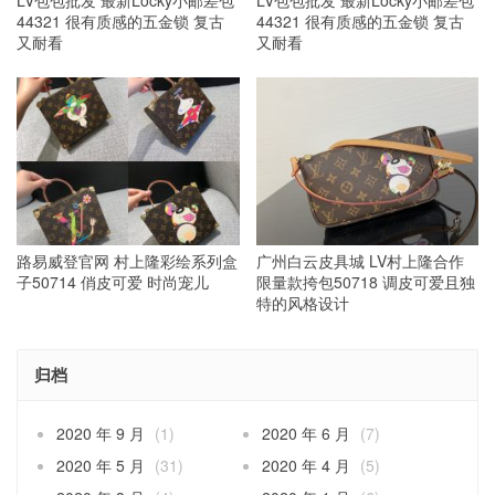
44321 很有质感的五金锁 复古
44321 很有质感的五金锁 复古
又耐看
又耐看
路易威登官网 村上隆彩绘系列盒
广州白云皮具城 LV村上隆合作
子50714 俏皮可爱 时尚宠儿
限量款挎包50718 调皮可爱且独
特的风格设计
归档
2020 年 9 月
(1)
2020 年 6 月
(7)
2020 年 5 月
(31)
2020 年 4 月
(5)