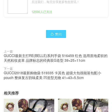
关注我们，每天分享更多包包资讯！
12000人已关注
赞(
0
)

上一篇
GUCCI最新主打RE(BELLE)系列手袋 516459 红色 选用质地柔软的
天然粒纹皮革 品牌标志的经典双G造型 39×25×11cm
下一篇
GUCCI2018最新购物袋 519335 卡其色 超级大包很能装包配小
pouch 整体复古韵味柔美 凹造型尤物 41×43×5.5cm
相关推荐