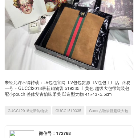
未经允许不得转载：
LV包包官网_LV包包货源_LV包包工厂店_路易
一号
»
GUCCI2018最新购物袋 519335 土黄色 超级大包很能装包
配小pouch 整体复古韵味柔美 凹造型尤物 41×43×5.5cm
GUCCI 2018最新购物袋
GUCCI 519335
Gucci古驰最新超级大包
微信号：172768