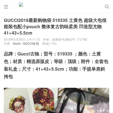


GUCCI2018最新购物袋 519335 土黄色 超级大包很
能装包配小pouch 整体复古韵味柔美 凹造型尤物
41×43×5.5cm
2018年5月26日 上午11:10
作者：路易壹号||微信号: 172768
分类：
Gucci
/
GUCCI女包
阅读(1.7K)
品牌：Gucci古驰；型号：519335 ；颜色：土黄
色；材质：精选原版皮；等级：顶级；附件：全套包
装礼盒；尺寸：41×43×5.5cm；功能：手提单肩斜
挎包