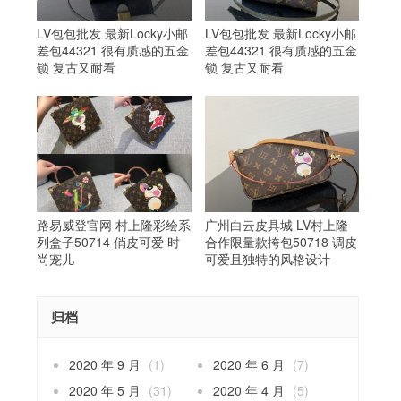
LV包包批发 最新Locky小邮
LV包包批发 最新Locky小邮
差包44321 很有质感的五金
差包44321 很有质感的五金
锁 复古又耐看
锁 复古又耐看
路易威登官网 村上隆彩绘系
广州白云皮具城 LV村上隆
列盒子50714 俏皮可爱 时
合作限量款挎包50718 调皮
尚宠儿
可爱且独特的风格设计
归档
2020 年 9 月
(1)
2020 年 6 月
(7)
2020 年 5 月
(31)
2020 年 4 月
(5)