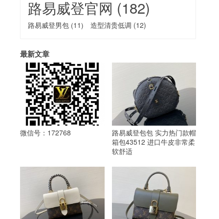
路易威登官网
(182)
路易威登男包
(11)
造型清贵低调
(12)
最新文章
微信号：172768
路易威登包包 实力热门款帽
箱包43512 进口牛皮非常柔
软舒适