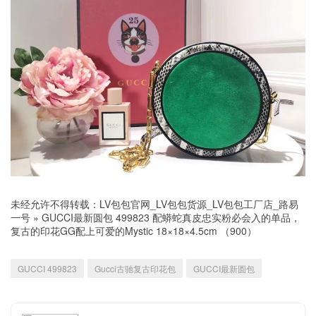
未经允许不得转载：
LV包包官网_LV包包货源_LV包包工厂店_路易
一号
»
GUCCI最新圆包 499823 配蟒蛇真皮忠实粉必会入的单品，
复古的印花GG配上可爱的Mystic 18×18×4.5cm （900）
GUCCI 499823
Gucci古驰复古印花包
GUCCI最新圆包