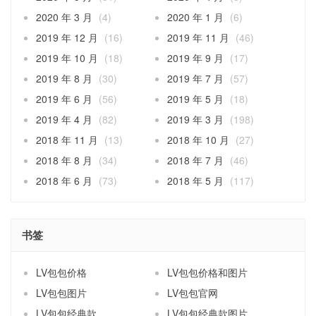
2020 年 3 月
(4)
2020 年 1 月
(6)
2019 年 12 月
(16)
2019 年 11 月
(46)
2019 年 10 月
(18)
2019 年 9 月
(17)
2019 年 8 月
(30)
2019 年 7 月
(57)
2019 年 6 月
(56)
2019 年 5 月
(18)
2019 年 4 月
(82)
2019 年 3 月
(198)
2018 年 11 月
(13)
2018 年 10 月
(27)
2018 年 8 月
(34)
2018 年 7 月
(46)
2018 年 6 月
(73)
2018 年 5 月
(117)
书签
LV包包价格
LV包包价格和图片
LV包包图片
LV包包官网
LV包包经典款
LV包包经典款图片