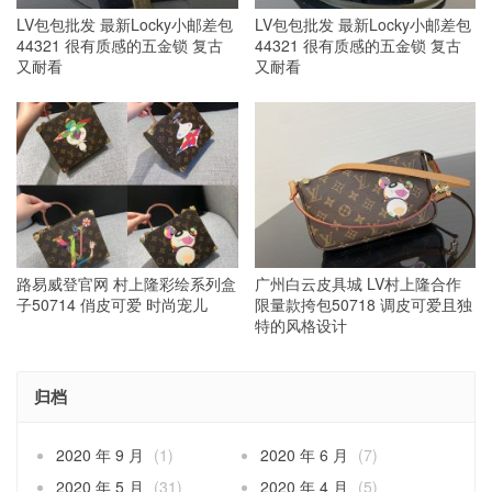
LV包包批发 最新Locky小邮差包
LV包包批发 最新Locky小邮差包
44321 很有质感的五金锁 复古
44321 很有质感的五金锁 复古
又耐看
又耐看
路易威登官网 村上隆彩绘系列盒
广州白云皮具城 LV村上隆合作
子50714 俏皮可爱 时尚宠儿
限量款挎包50718 调皮可爱且独
特的风格设计
归档
2020 年 9 月
(1)
2020 年 6 月
(7)
2020 年 5 月
(31)
2020 年 4 月
(5)