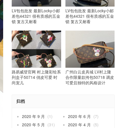
LV包包批发 最新Locky小邮
LV包包批发 最新Locky小邮
差包44321 很有质感的五金
差包44321 很有质感的五金
锁 复古又耐看
锁 复古又耐看
路易威登官网 村上隆彩绘系
广州白云皮具城 LV村上隆
列盒子50714 俏皮可爱 时
合作限量款挎包50718 调皮
尚宠儿
可爱且独特的风格设计
归档
2020 年 9 月
(1)
2020 年 6 月
(7)
2020 年 5 月
(31)
2020 年 4 月
(5)