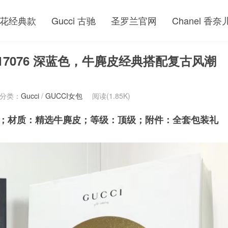
花经典款
Gucci 古驰
圣罗兰官网
Chanel 香奈
包 517076 深蓝色，牛麂皮经典搭配复古风潮
分类：
Gucci
/
GUCCI女包
阅读(1.85K)
深蓝色；材质：精选牛麂皮；等级：顶级；附件：全套包装礼