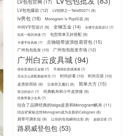
LV包包批发
(83)
LV包包官网
(17)
LV包包爆款
(12)
LV招牌之一Twist50271
(8)
lv男包
(18)
Monogram lv Pop印花
(9)
全钢五金
(14)
中间V字型设计
(9)
全镂空皮面设计
(7)
包型简单又好搭配
(9)
别具一格的浪漫
(7)
古驰链带波浪纹肩背包
(15)
卡通手绘风格
(7)
广州包包批发市场
(12)
广州包包批发
(10)
广州白云皮具城
(94)
很有质感的五金锁
(7)
手感很软质感满满
(7)
时尚好看
(10)
时尚百搭
(10)
无论怎么搭配都超有范
(7)
简单大方
(15)
皮质软而轻
(9)
立体而又魔幻
(8)
经典帆布和小牛皮拼接
(9)
简洁的设计
(7)
经典带着少女风
(7)
结合了品牌经典的taiga皮质和Monogram帆布
(11)
结合驴家标志性Monogram成为全新的Catogram
(8)
肩带可调长短
(9)
让你的包包瞬间出彩
(8)
超级百搭
(7)
路易威登包包
(53)