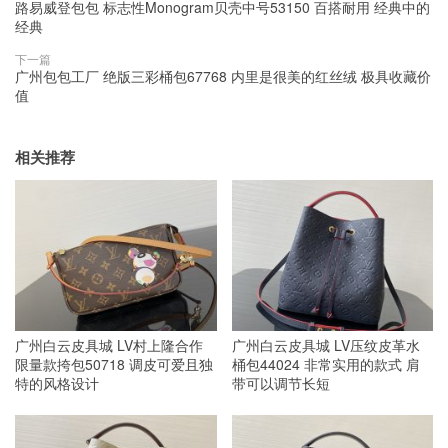
路易威登包包 标志性Monogram贝壳中号53150 百搭耐用 经典中的
经典
下一篇
广州包包工厂 绝版三彩桶包67768 内里是很美的红丝绒 极具收藏价
值
相关推荐
广州白云皮具城 LV村上隆合作
广州白云皮具城 LV压纹皮革水
限量款挎包50718 调皮可爱且独
桶包44024 非常实用的款式 肩
特的风格设计
带可以调节长短