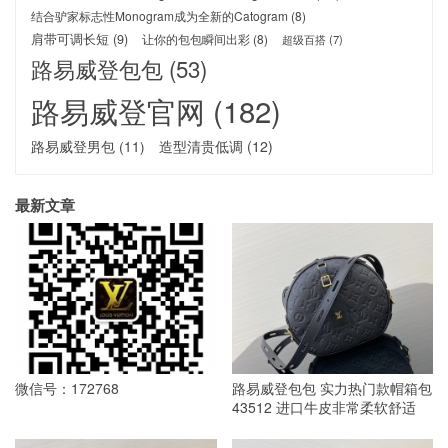
结合驴家标志性Monogram成为全新的Catogram
(8)
肩带可调长短
(9)
让你的包包瞬间出彩
(8)
超级百搭
(7)
路易威登包包
(53)
路易威登官网
(182)
路易威登男包
(11)
造型清贵低调
(12)
最新文章
微信号：172768
路易威登包包 实力热门款帽箱包
43512 进口牛皮非常柔软舒适