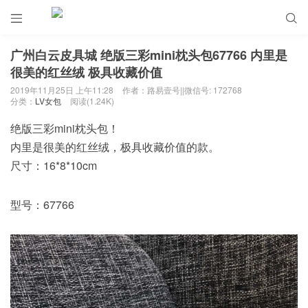


广州白云皮具城 绝版三彩mini枕头包67766 内里是
很美的红丝绒 极具收藏价值
2019年11月25日 上午11:28
作者：路易壹号||微信号: 172768
分类：
LV女包
阅读(1.24K)
绝版三彩mini枕头包！
内里是很美的红丝绒，极具收藏价值的款。
尺寸：16*8*10cm
型号：67766