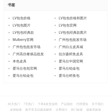
书签
LV包包价格
LV包包价格和图片
LV包包图片
LV包包官网
LV包包经典款
LV包包经典款图片
Mulberry官网
广州包包批发市场
广州包包批发市场
广州白云皮具城
广州高仿奢侈品批发
拉尔森鳄鱼皮具
本色皮具
爱马仕中国官网
爱马仕包包官网
爱马仕铂金包
爱马仕铂金包
爱马仕鳄鱼包
30天热门
7天热门
下单&发货说明
产品报价
代理需知
关于我们
友情链接
新手常见问题及解答
点赞排行
热门标签
退换货政策