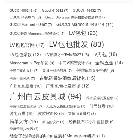
Gucci 410812
(7)
GUCCI 476432
(7)
GUCCI 400249
(6)
GUCCI 498079
(8)
Gucci Dionysus 虎头扣磨砂皮酒神包
(7)
GUCCI Marmont 446744
(11)
GUCCI Marmont 443497
(7)
LV包包
(23)
GUCCI最新 Marmont 绗缝链条包
(7)
LV包包批发
(83)
LV包包官网
(17)
lv男包
(18)
LV包包爆款
(12)
LV招牌之一Twist50271
(8)
全钢五金
(14)
Monogram lv Pop印花
(9)
中间V字型设计
(9)
包型简单又好搭配
(9)
全镂空皮面设计
(7)
别具一格的浪漫
(7)
古驰链带波浪纹肩背包
(15)
卡通手绘风格
(7)
广州包包批发市场
(12)
广州包包批发
(10)
广州白云皮具城
(94)
很有质感的五金锁
(7)
时尚好看
(10)
手感很软质感满满
(7)
无论怎么搭配都超有范
(7)
时尚百搭
(10)
皮质软而轻
(9)
立体而又魔幻
(8)
简单大方
(15)
经典帆布和小牛皮拼接
(9)
简洁的设计
(7)
经典带着少女风
(7)
结合了品牌经典的taiga皮质和Monogram帆布
(11)