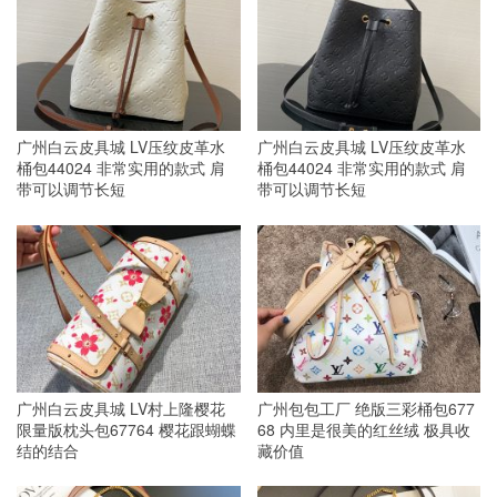
广州白云皮具城 LV压纹皮革水
广州白云皮具城 LV压纹皮革水
桶包44024 非常实用的款式 肩
桶包44024 非常实用的款式 肩
带可以调节长短
带可以调节长短
广州白云皮具城 LV村上隆樱花
广州包包工厂 绝版三彩桶包677
限量版枕头包67764 樱花跟蝴蝶
68 内里是很美的红丝绒 极具收
结的结合
藏价值