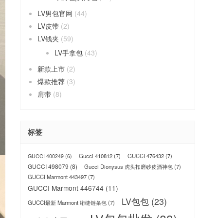
LV男包官网
(44)
LV皮带
(2)
LV钱夹
(59)
LV手拿包
(43)
新款上市
(2)
爆款推荐
(3)
肩带
(8)
标签
Gucci 410812
(7)
GUCCI 476432
(7)
GUCCI 400249
(6)
GUCCI 498079
(8)
Gucci Dionysus 虎头扣磨砂皮酒神包
(7)
GUCCI Marmont 443497
(7)
GUCCI Marmont 446744
(11)
LV包包
(23)
GUCCI最新 Marmont 绗缝链条包
(7)