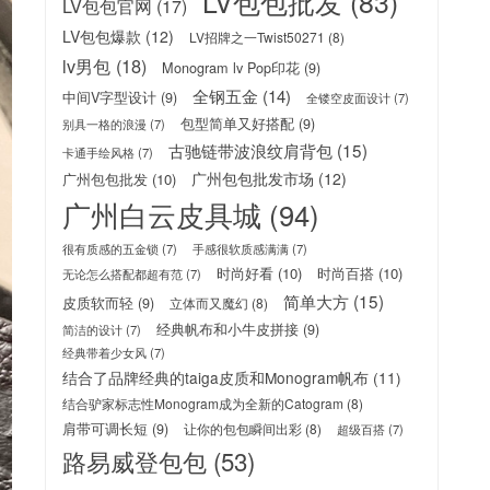
LV包包批发
(83)
LV包包官网
(17)
LV包包爆款
(12)
LV招牌之一Twist50271
(8)
lv男包
(18)
Monogram lv Pop印花
(9)
全钢五金
(14)
中间V字型设计
(9)
全镂空皮面设计
(7)
包型简单又好搭配
(9)
别具一格的浪漫
(7)
古驰链带波浪纹肩背包
(15)
卡通手绘风格
(7)
广州包包批发市场
(12)
广州包包批发
(10)
广州白云皮具城
(94)
很有质感的五金锁
(7)
手感很软质感满满
(7)
时尚好看
(10)
时尚百搭
(10)
无论怎么搭配都超有范
(7)
简单大方
(15)
皮质软而轻
(9)
立体而又魔幻
(8)
经典帆布和小牛皮拼接
(9)
简洁的设计
(7)
经典带着少女风
(7)
结合了品牌经典的taiga皮质和Monogram帆布
(11)
结合驴家标志性Monogram成为全新的Catogram
(8)
肩带可调长短
(9)
让你的包包瞬间出彩
(8)
超级百搭
(7)
路易威登包包
(53)