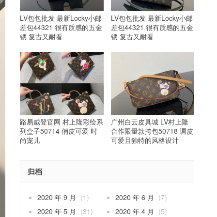
LV包包批发 最新Locky小邮
LV包包批发 最新Locky小邮
差包44321 很有质感的五金
差包44321 很有质感的五金
锁 复古又耐看
锁 复古又耐看
路易威登官网 村上隆彩绘系
广州白云皮具城 LV村上隆
列盒子50714 俏皮可爱 时
合作限量款挎包50718 调皮
尚宠儿
可爱且独特的风格设计
归档
2020 年 9 月
(1)
2020 年 6 月
(7)
2020 年 5 月
(31)
2020 年 4 月
(5)