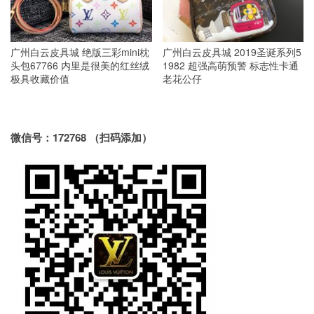
广州白云皮具城 绝版三彩mini枕
广州白云皮具城 2019圣诞系列5
头包67766 内里是很美的红丝绒
1982 超强高萌预警 标志性卡通
极具收藏价值
老花公仔
微信号：172768 （扫码添加）