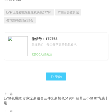
LV村上隆樱花限量版枕头包67764
广州白云皮具城
樱花跟蝴蝶结的结合
微信号：172768
关注我们，每天分享更多包包资讯！
12000人已关注
赞(
0
)

上一篇
LV包包爆款 驴家全新组合三件套新颜色51984 经典三小包 时尚感十
足
下一篇