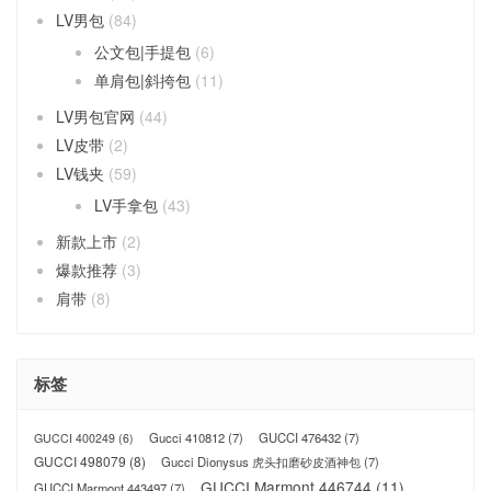
LV男包
(84)
公文包|手提包
(6)
单肩包|斜挎包
(11)
LV男包官网
(44)
LV皮带
(2)
LV钱夹
(59)
LV手拿包
(43)
新款上市
(2)
爆款推荐
(3)
肩带
(8)
标签
Gucci 410812
(7)
GUCCI 476432
(7)
GUCCI 400249
(6)
GUCCI 498079
(8)
Gucci Dionysus 虎头扣磨砂皮酒神包
(7)
GUCCI Marmont 446744
(11)
GUCCI Marmont 443497
(7)