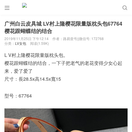


广州白云皮具城 LV村上隆樱花限量版枕头包67764
樱花跟蝴蝶结的结合
2019年11月25日 下午12:14
作者：路易壹号||微信号: 172768
分类：
LV女包
阅读(1.59K)
L V村上隆樱花限量版枕头包。
樱花跟蝴蝶结的结合，一下子把老气的老花变得少女心起
来，爱了爱了
尺寸：長28.5x高14.5x寬15
型号：67764