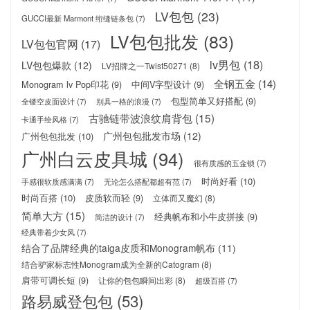
LV包包
(23)
GUCCI最新 Marmont 绗缝链条包
(7)
LV包包批发
(83)
LV包包官网
(17)
lv男包
(18)
LV包包爆款
(12)
LV招牌之一Twist50271
(8)
全钢五金
(14)
Monogram lv Pop印花
(9)
中间V字型设计
(9)
包型简单又好搭配
(9)
全镂空皮面设计
(7)
别具一格的浪漫
(7)
古驰链带波浪纹肩背包
(15)
卡通手绘风格
(7)
广州包包批发市场
(12)
广州包包批发
(10)
广州白云皮具城
(94)
很有质感的五金锁
(7)
时尚好看
(10)
手感很软质感满满
(7)
无论怎么搭配都超有范
(7)
时尚百搭
(10)
皮质软而轻
(9)
立体而又魔幻
(8)
简单大方
(15)
经典帆布和小牛皮拼接
(9)
简洁的设计
(7)
经典带着少女风
(7)
结合了品牌经典的taiga皮质和Monogram帆布
(11)
结合驴家标志性Monogram成为全新的Catogram
(8)
肩带可调长短
(9)
让你的包包瞬间出彩
(8)
超级百搭
(7)
路易威登包包
(53)