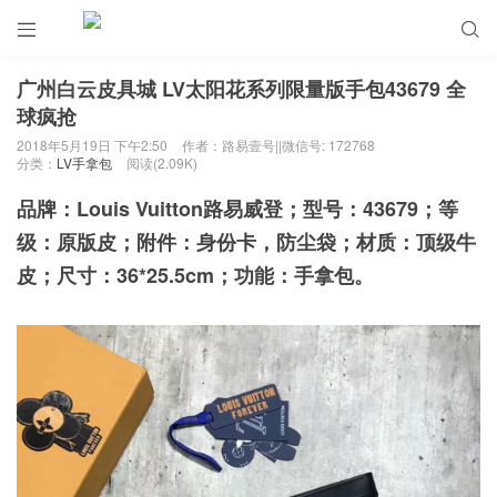


广州白云皮具城 LV太阳花系列限量版手包43679 全
球疯抢
2018年5月19日 下午2:50
作者：路易壹号||微信号: 172768
分类：
LV手拿包
阅读(2.09K)
品牌：Louis Vuitton路易威登；型号：43679；等
级：原版皮；附件：身份卡，防尘袋；材质：顶级牛
皮；尺寸：36*25.5cm
；功能：手拿包。