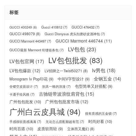
标签
Gucci 410812
(7)
GUCCI 476432
(7)
GUCCI 400249
(6)
GUCCI 498079
(8)
Gucci Dionysus 虎头扣磨砂皮酒神包
(7)
GUCCI Marmont 446744
(11)
GUCCI Marmont 443497
(7)
LV包包
(23)
GUCCI最新 Marmont 绗缝链条包
(7)
LV包包批发
(83)
LV包包官网
(17)
lv男包
(18)
LV包包爆款
(12)
LV招牌之一Twist50271
(8)
全钢五金
(14)
Monogram lv Pop印花
(9)
中间V字型设计
(9)
包型简单又好搭配
(9)
全镂空皮面设计
(7)
别具一格的浪漫
(7)
古驰链带波浪纹肩背包
(15)
卡通手绘风格
(7)
广州包包批发市场
(12)
广州包包批发
(10)
广州白云皮具城
(94)
很有质感的五金锁
(7)
时尚好看
(10)
手感很软质感满满
(7)
无论怎么搭配都超有范
(7)
时尚百搭
(10)
皮质软而轻
(9)
立体而又魔幻
(8)