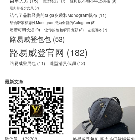
简单大方
(15)
经典帆布和小牛皮拼接
(9)
简洁的设计
(7)
经典带着少女风
(7)
结合了品牌经典的taiga皮质和Monogram帆布
(11)
结合驴家标志性Monogram成为全新的Catogram
(8)
肩带可调长短
(9)
让你的包包瞬间出彩
(8)
超级百搭
(7)
路易威登包包
(53)
路易威登官网
(182)
路易威登男包
(11)
造型清贵低调
(12)
最新文章
微信号：172768
路易威登包包 实力热门款帽箱包