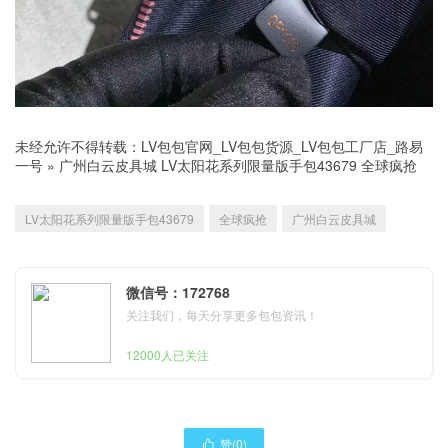
未经允许不得转载：
LV包包官网_LV包包货源_LV包包工厂店_路易
一号
»
广州白云皮具城 LV太阳花系列限量版手包43679 全球疯抢
LV太阳花系列限量版手包43679
全球疯抢
广州白云皮具城
微信号：172768
关注我们，每天分享更多包包资讯！
12000人已关注
赞(
0
)
