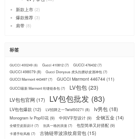
新款上市
(2)
爆款推荐
(3)
肩带
(8)
标签
Gucci 410812
(7)
GUCCI 476432
(7)
GUCCI 400249
(6)
GUCCI 498079
(8)
Gucci Dionysus 虎头扣磨砂皮酒神包
(7)
GUCCI Marmont 446744
(11)
GUCCI Marmont 443497
(7)
LV包包
(23)
GUCCI最新 Marmont 绗缝链条包
(7)
LV包包批发
(83)
LV包包官网
(17)
lv男包
(18)
LV包包爆款
(12)
LV招牌之一Twist50271
(8)
全钢五金
(14)
Monogram lv Pop印花
(9)
中间V字型设计
(9)
包型简单又好搭配
(9)
全镂空皮面设计
(7)
别具一格的浪漫
(7)
古驰链带波浪纹肩背包
(15)
卡通手绘风格
(7)