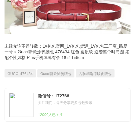
未经允许不得转载：
LV包包官网_LV包包货源_LV包包工厂店_路易
一号
»
Gucci新款涂鸦腰包 476434 红色 皮质软 逆袭整个时尚圈 搭
配个性风格 Plus手机绰绰有余 18×11×5cm
GUCCI 476434
Gucci新款涂鸦腰包
古驰精选原版皮腰包
微信号：172768
关注我们，每天分享更多包包资讯！
12000人已关注