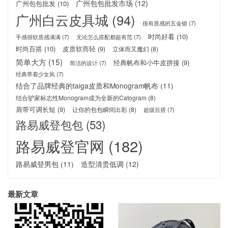
广州包包批发市场
(12)
广州包包批发
(10)
广州白云皮具城
(94)
很有质感的五金锁
(7)
时尚好看
(10)
手感很软质感满满
(7)
无论怎么搭配都超有范
(7)
时尚百搭
(10)
皮质软而轻
(9)
立体而又魔幻
(8)
简单大方
(15)
经典帆布和小牛皮拼接
(9)
简洁的设计
(7)
经典带着少女风
(7)
结合了品牌经典的taiga皮质和Monogram帆布
(11)
结合驴家标志性Monogram成为全新的Catogram
(8)
肩带可调长短
(9)
让你的包包瞬间出彩
(8)
超级百搭
(7)
路易威登包包
(53)
路易威登官网
(182)
路易威登男包
(11)
造型清贵低调
(12)
最新文章