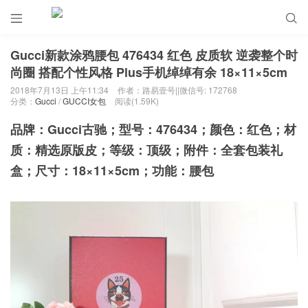


Gucci新款涂鸦腰包 476434 红色 皮质软 逆袭整个时
尚圈 搭配个性风格 Plus手机绰绰有余 18×11×5cm
2018年7月13日 上午11:34
作者：路易壹号||微信号: 172768
分类：
Gucci
/
GUCCI女包
阅读(1.59K)
品牌：Gucci古驰；型号：476434；颜色：红色；材
质：精选原版皮；等级：顶级；附件：全套包装礼
盒；尺寸：18×11×5cm；功能：腰包