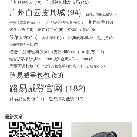
广州包包批发市场
(12)
广州包包批发
(10)
广州白云皮具城
(94)
很有质感的五金锁
(7)
时尚好看
(10)
手感很软质感满满
(7)
无论怎么搭配都超有范
(7)
时尚百搭
(10)
皮质软而轻
(9)
立体而又魔幻
(8)
简单大方
(15)
经典帆布和小牛皮拼接
(9)
简洁的设计
(7)
经典带着少女风
(7)
结合了品牌经典的taiga皮质和Monogram帆布
(11)
结合驴家标志性Monogram成为全新的Catogram
(8)
肩带可调长短
(9)
让你的包包瞬间出彩
(8)
超级百搭
(7)
路易威登包包
(53)
路易威登官网
(182)
路易威登男包
(11)
造型清贵低调
(12)
最新文章