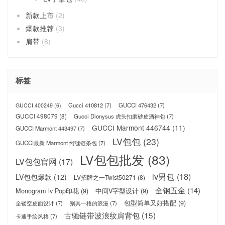
新款上市
(2)
爆款推荐
(3)
肩带
(8)
标签
Gucci 410812
(7)
GUCCI 476432
(7)
GUCCI 400249
(6)
GUCCI 498079
(8)
Gucci Dionysus 虎头扣磨砂皮酒神包
(7)
GUCCI Marmont 446744
(11)
GUCCI Marmont 443497
(7)
LV包包
(23)
GUCCI最新 Marmont 绗缝链条包
(7)
LV包包批发
(83)
LV包包官网
(17)
lv男包
(18)
LV包包爆款
(12)
LV招牌之一Twist50271
(8)
全钢五金
(14)
Monogram lv Pop印花
(9)
中间V字型设计
(9)
包型简单又好搭配
(9)
全镂空皮面设计
(7)
别具一格的浪漫
(7)
古驰链带波浪纹肩背包
(15)
卡通手绘风格
(7)