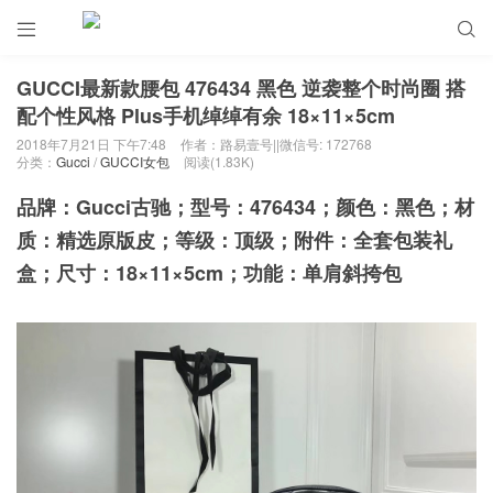


GUCCI最新款腰包 476434 黑色 逆袭整个时尚圈 搭
配个性风格 Plus手机绰绰有余 18×11×5cm
2018年7月21日 下午7:48
作者：路易壹号||微信号: 172768
分类：
Gucci
/
GUCCI女包
阅读(1.83K)
品牌：Gucci古驰；型号：476434；颜色：黑色；材
质：精选原版皮；等级：顶级；附件：全套包装礼
盒；尺寸：18×11×5cm；功能：单肩斜挎包