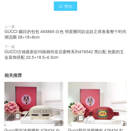
赞(
0
)

上一篇
GUCCI 瞩目的包包 493869 白色 明星圈同款这款正席卷着整个时尚
潮流圈 28×18×8cm
下一篇
GUCCI古驰最新款玛格丽特皇后蜜蜂系列476542 黑白配 抢眼的五
金装饰搭配 22.5×18.5×6.5cm
相关推荐
Gucci新款涂鸦腰包 476434 白
Gucci新款涂鸦腰包 476434 红