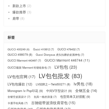
新款上市
(2)
爆款推荐
(3)
肩带
(8)
标签
Gucci 410812
(7)
GUCCI 476432
(7)
GUCCI 400249
(6)
GUCCI 498079
(8)
Gucci Dionysus 虎头扣磨砂皮酒神包
(7)
GUCCI Marmont 446744
(11)
GUCCI Marmont 443497
(7)
LV包包
(23)
GUCCI最新 Marmont 绗缝链条包
(7)
LV包包批发
(83)
LV包包官网
(17)
lv男包
(18)
LV包包爆款
(12)
LV招牌之一Twist50271
(8)
全钢五金
(14)
Monogram lv Pop印花
(9)
中间V字型设计
(9)
包型简单又好搭配
(9)
全镂空皮面设计
(7)
别具一格的浪漫
(7)
古驰链带波浪纹肩背包
(15)
卡通手绘风格
(7)
广州包包批发市场
(12)
广州包包批发
(10)