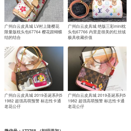
广州白云皮具城 LV村上隆樱花
广州白云皮具城 绝版三彩mini枕
限量版枕头包67764 樱花跟蝴蝶
头包67766 内里是很美的红丝绒
结的结合
极具收藏价值
广州白云皮具城 2019圣诞系列5
广州白云皮具城 2019圣诞系列5
1982 超强高萌预警 标志性卡通
1982 超强高萌预警 标志性卡通
老花公仔
老花公仔
微信号：172768 （扫码添加）