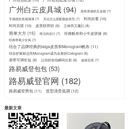
广州白云皮具城
(94)
很有质感的五金锁
(7)
时尚好看
(10)
手感很软质感满满
(7)
无论怎么搭配都超有范
(7)
时尚百搭
(10)
皮质软而轻
(9)
立体而又魔幻
(8)
简单大方
(15)
经典帆布和小牛皮拼接
(9)
简洁的设计
(7)
经典带着少女风
(7)
结合了品牌经典的taiga皮质和Monogram帆布
(11)
结合驴家标志性Monogram成为全新的Catogram
(8)
肩带可调长短
(9)
让你的包包瞬间出彩
(8)
超级百搭
(7)
路易威登包包
(53)
路易威登官网
(182)
路易威登男包
(11)
造型清贵低调
(12)
最新文章