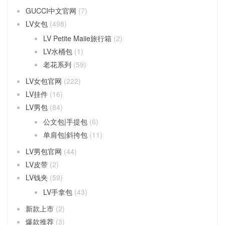
GUCCI中文官网
(7)
LV女包
(498)
LV Petite Maiie旅行箱
(2)
LV水桶包
(1)
老花系列
(59)
LV女包官网
(222)
LV挂件
(16)
LV男包
(84)
公文包|手提包
(6)
单肩包|斜挎包
(11)
LV男包官网
(44)
LV皮带
(2)
LV钱夹
(59)
LV手拿包
(43)
新款上市
(2)
爆款推荐
(3)