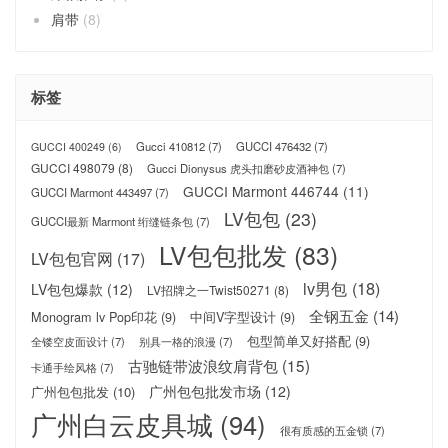
肩带
(8)
标签
Gucci 410812
(7)
GUCCI 476432
(7)
GUCCI 400249
(6)
GUCCI 498079
(8)
Gucci Dionysus 虎头扣磨砂皮酒神包
(7)
GUCCI Marmont 446744
(11)
GUCCI Marmont 443497
(7)
LV包包
(23)
GUCCI最新 Marmont 绗缝链条包
(7)
LV包包批发
(83)
LV包包官网
(17)
lv男包
(18)
LV包包爆款
(12)
LV招牌之一Twist50271
(8)
全钢五金
(14)
Monogram lv Pop印花
(9)
中间V字型设计
(9)
包型简单又好搭配
(9)
全镂空皮面设计
(7)
别具一格的浪漫
(7)
古驰链带波浪纹肩背包
(15)
卡通手绘风格
(7)
广州包包批发市场
(12)
广州包包批发
(10)
广州白云皮具城
(94)
很有质感的五金锁
(7)