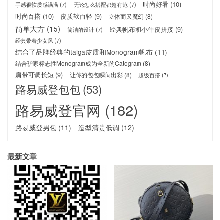
时尚好看
(10)
手感很软质感满满
(7)
无论怎么搭配都超有范
(7)
时尚百搭
(10)
皮质软而轻
(9)
立体而又魔幻
(8)
简单大方
(15)
经典帆布和小牛皮拼接
(9)
简洁的设计
(7)
经典带着少女风
(7)
结合了品牌经典的taiga皮质和Monogram帆布
(11)
结合驴家标志性Monogram成为全新的Catogram
(8)
肩带可调长短
(9)
让你的包包瞬间出彩
(8)
超级百搭
(7)
路易威登包包
(53)
路易威登官网
(182)
路易威登男包
(11)
造型清贵低调
(12)
最新文章