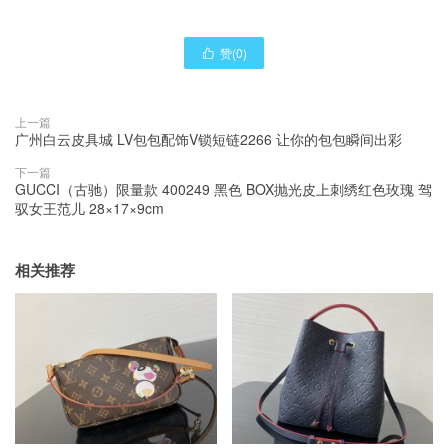
赞(
0
)

上一篇
广州白云皮具城 LV包包配饰V锁短链2266 让你的包包瞬间出彩
下一篇
GUCCI（古驰）限量款 400249 黑色 BOX抛光皮上刺绣红色玫瑰 驾
驭女王范儿 28×17×9cm
相关推荐