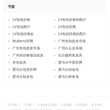
书签
LV包包价格
LV包包价格和图片
LV包包图片
LV包包官网
LV包包经典款
LV包包经典款图片
Mulberry官网
广州包包批发市场
广州包包批发市场
广州白云皮具城
广州高仿奢侈品批发
拉尔森鳄鱼皮具
本色皮具
爱马仕中国官网
爱马仕包包官网
爱马仕铂金包
爱马仕铂金包
爱马仕鳄鱼包
30天热门
7天热门
下单&发货说明
产品报价
代理需知
关于我们