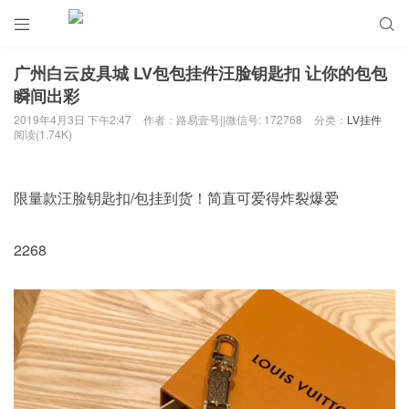


广州白云皮具城 LV包包挂件汪脸钥匙扣 让你的包包
瞬间出彩
2019年4月3日 下午2:47
作者：路易壹号||微信号: 172768
分类：
LV挂件
阅读(1.74K)
限量款汪脸钥匙扣/包挂到货！简直可爱得炸裂爆爱
2268