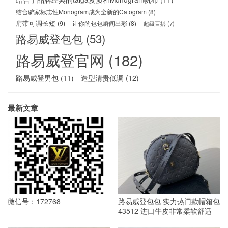
结合驴家标志性Monogram成为全新的Catogram
(8)
肩带可调长短
(9)
让你的包包瞬间出彩
(8)
超级百搭
(7)
路易威登包包
(53)
路易威登官网
(182)
路易威登男包
(11)
造型清贵低调
(12)
最新文章
微信号：172768
路易威登包包 实力热门款帽箱包
43512 进口牛皮非常柔软舒适