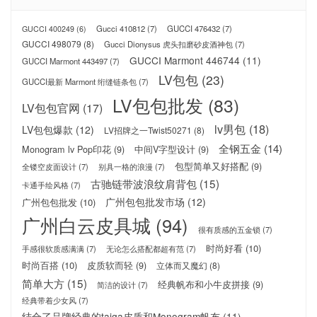
Gucci 410812
(7)
GUCCI 476432
(7)
GUCCI 400249
(6)
GUCCI 498079
(8)
Gucci Dionysus 虎头扣磨砂皮酒神包
(7)
GUCCI Marmont 446744
(11)
GUCCI Marmont 443497
(7)
LV包包
(23)
GUCCI最新 Marmont 绗缝链条包
(7)
LV包包批发
(83)
LV包包官网
(17)
lv男包
(18)
LV包包爆款
(12)
LV招牌之一Twist50271
(8)
全钢五金
(14)
Monogram lv Pop印花
(9)
中间V字型设计
(9)
包型简单又好搭配
(9)
全镂空皮面设计
(7)
别具一格的浪漫
(7)
古驰链带波浪纹肩背包
(15)
卡通手绘风格
(7)
广州包包批发市场
(12)
广州包包批发
(10)
广州白云皮具城
(94)
很有质感的五金锁
(7)
时尚好看
(10)
手感很软质感满满
(7)
无论怎么搭配都超有范
(7)
时尚百搭
(10)
皮质软而轻
(9)
立体而又魔幻
(8)
简单大方
(15)
经典帆布和小牛皮拼接
(9)
简洁的设计
(7)
经典带着少女风
(7)
结合了品牌经典的taiga皮质和Monogram帆布
(11)