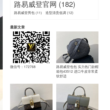
路易威登官网
(182)
路易威登男包
(11)
造型清贵低调
(12)
最新文章
微信号：172768
路易威登包包 实力热门款帽
箱包43512 进口牛皮非常柔
软舒适