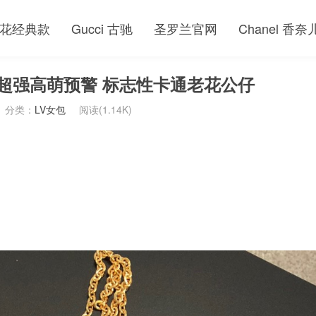
花经典款
Gucci 古驰
圣罗兰官网
Chanel 香奈
86 超强高萌预警 标志性卡通老花公仔
分类：
LV女包
阅读(1.14K)