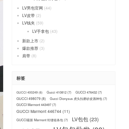
LV男包官网
(44)
LV皮带
(2)
LV钱夹
(59)
LV手拿包
(43)
新款上市
(2)
爆款推荐
(3)
肩带
(8)
标签
Gucci 410812
(7)
GUCCI 476432
(7)
GUCCI 400249
(6)
GUCCI 498079
(8)
Gucci Dionysus 虎头扣磨砂皮酒神包
(7)
GUCCI Marmont 443497
(7)
GUCCI Marmont 446744
(11)
LV包包
(23)
GUCCI最新 Marmont 绗缝链条包
(7)