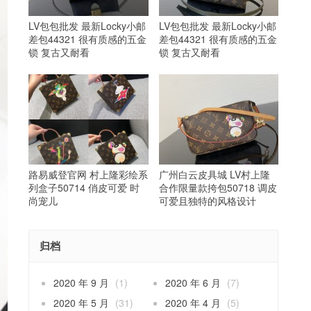
LV包包批发 最新Locky小邮
LV包包批发 最新Locky小邮
差包44321 很有质感的五金
差包44321 很有质感的五金
锁 复古又耐看
锁 复古又耐看
路易威登官网 村上隆彩绘系
广州白云皮具城 LV村上隆
列盒子50714 俏皮可爱 时
合作限量款挎包50718 调皮
尚宠儿
可爱且独特的风格设计
归档
2020 年 9 月
(1)
2020 年 6 月
(7)
2020 年 5 月
(31)
2020 年 4 月
(5)