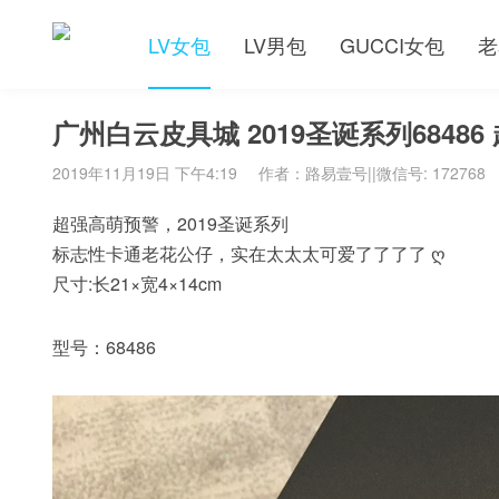
LV女包
LV男包
GUCCI女包
老
广州白云皮具城 2019圣诞系列684
2019年11月19日 下午4:19
作者：路易壹号||微信号: 172768
超强高萌预警，2019圣诞系列
标志性卡通老花公仔，实在太太太可爱了了了了 ღ
尺寸:长21×宽4×14cm
型号：68486