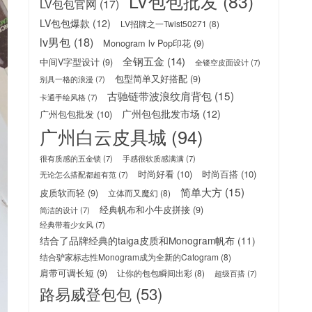
LV包包批发
(83)
LV包包官网
(17)
LV包包爆款
(12)
LV招牌之一Twist50271
(8)
lv男包
(18)
Monogram lv Pop印花
(9)
全钢五金
(14)
中间V字型设计
(9)
全镂空皮面设计
(7)
包型简单又好搭配
(9)
别具一格的浪漫
(7)
古驰链带波浪纹肩背包
(15)
卡通手绘风格
(7)
广州包包批发市场
(12)
广州包包批发
(10)
广州白云皮具城
(94)
很有质感的五金锁
(7)
手感很软质感满满
(7)
时尚好看
(10)
时尚百搭
(10)
无论怎么搭配都超有范
(7)
简单大方
(15)
皮质软而轻
(9)
立体而又魔幻
(8)
经典帆布和小牛皮拼接
(9)
简洁的设计
(7)
经典带着少女风
(7)
结合了品牌经典的taiga皮质和Monogram帆布
(11)
结合驴家标志性Monogram成为全新的Catogram
(8)
肩带可调长短
(9)
让你的包包瞬间出彩
(8)
超级百搭
(7)
路易威登包包
(53)