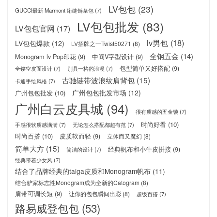
LV包包
(23)
GUCCI最新 Marmont 绗缝链条包
(7)
LV包包批发
(83)
LV包包官网
(17)
lv男包
(18)
LV包包爆款
(12)
LV招牌之一Twist50271
(8)
全钢五金
(14)
Monogram lv Pop印花
(9)
中间V字型设计
(9)
包型简单又好搭配
(9)
全镂空皮面设计
(7)
别具一格的浪漫
(7)
古驰链带波浪纹肩背包
(15)
卡通手绘风格
(7)
广州包包批发市场
(12)
广州包包批发
(10)
广州白云皮具城
(94)
很有质感的五金锁
(7)
时尚好看
(10)
手感很软质感满满
(7)
无论怎么搭配都超有范
(7)
时尚百搭
(10)
皮质软而轻
(9)
立体而又魔幻
(8)
简单大方
(15)
经典帆布和小牛皮拼接
(9)
简洁的设计
(7)
经典带着少女风
(7)
结合了品牌经典的taiga皮质和Monogram帆布
(11)
结合驴家标志性Monogram成为全新的Catogram
(8)
肩带可调长短
(9)
让你的包包瞬间出彩
(8)
超级百搭
(7)
路易威登包包
(53)