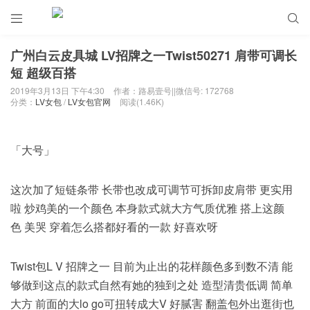


广州白云皮具城 LV招牌之一Twist50271 肩带可调长
短 超级百搭
2019年3月13日 下午4:30
作者：路易壹号||微信号: 172768
分类：
LV女包
/
LV女包官网
阅读(1.46K)
「大号」
这次加了短链条带 长带也改成可调节可拆卸皮肩带 更实用
啦 炒鸡美的一个颜色 本身款式就大方气质优雅 搭上这颜
色 美哭 穿着怎么搭都好看的一款 好喜欢呀
Twist包L V 招牌之一 目前为止出的花样颜色多到数不清 能
够做到这点的款式自然有她的独到之处 造型清贵低调 简单
大方 前面的大lo go可扭转成大V 好腻害 翻盖包外出逛街也