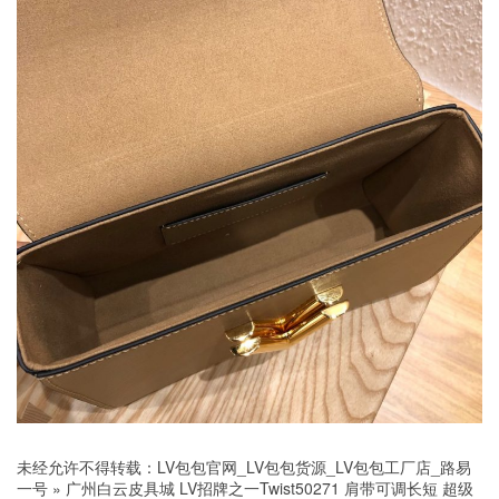
未经允许不得转载：
LV包包官网_LV包包货源_LV包包工厂店_路易
一号
»
广州白云皮具城 LV招牌之一Twist50271 肩带可调长短 超级