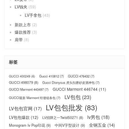
LV钱夹
(59)
LV手拿包
(43)
新款上市
(2)
爆款推荐
(3)
肩带
(8)
标签
Gucci 410812
(7)
GUCCI 476432
(7)
GUCCI 400249
(6)
GUCCI 498079
(8)
Gucci Dionysus 虎头扣磨砂皮酒神包
(7)
GUCCI Marmont 446744
(11)
GUCCI Marmont 443497
(7)
LV包包
(23)
GUCCI最新 Marmont 绗缝链条包
(7)
LV包包批发
(83)
LV包包官网
(17)
lv男包
(18)
LV包包爆款
(12)
LV招牌之一Twist50271
(8)
全钢五金
(14)
Monogram lv Pop印花
(9)
中间V字型设计
(9)