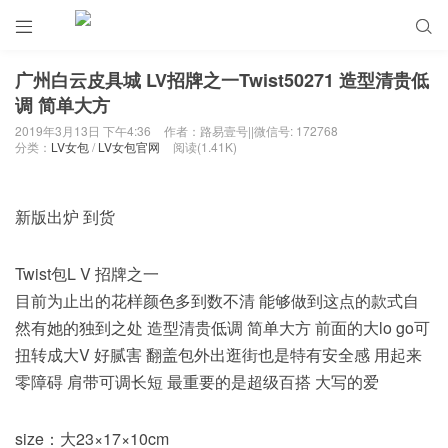


广州白云皮具城 LV招牌之一Twist50271 造型清贵低
调 简单大方
2019年3月13日 下午4:36
作者：路易壹号||微信号: 172768
分类：
LV女包
/
LV女包官网
阅读(1.41K)
新版出炉 到货
Twist包L V 招牌之一
目前为止出的花样颜色多到数不清 能够做到这点的款式自
然有她的独到之处 造型清贵低调 简单大方 前面的大lo go可
扭转成大V 好腻害 翻盖包外出逛街也是特有安全感 用起来
零障碍 肩带可调长短 最重要的是超级百搭 大写的爱
size：大23×17×10cm