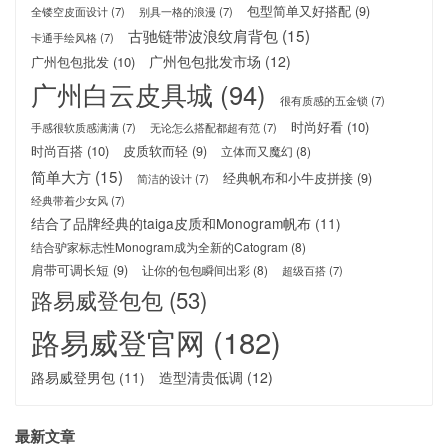
包型简单又好搭配
(9)
全镂空皮面设计
(7)
别具一格的浪漫
(7)
古驰链带波浪纹肩背包
(15)
卡通手绘风格
(7)
广州包包批发市场
(12)
广州包包批发
(10)
广州白云皮具城
(94)
很有质感的五金锁
(7)
时尚好看
(10)
手感很软质感满满
(7)
无论怎么搭配都超有范
(7)
时尚百搭
(10)
皮质软而轻
(9)
立体而又魔幻
(8)
简单大方
(15)
经典帆布和小牛皮拼接
(9)
简洁的设计
(7)
经典带着少女风
(7)
结合了品牌经典的taiga皮质和Monogram帆布
(11)
结合驴家标志性Monogram成为全新的Catogram
(8)
肩带可调长短
(9)
让你的包包瞬间出彩
(8)
超级百搭
(7)
路易威登包包
(53)
路易威登官网
(182)
路易威登男包
(11)
造型清贵低调
(12)
最新文章